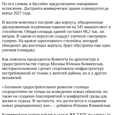
По его словам, в бассейне предусмотрено панорамное
остекление. Достроить коммерческое здание планируется до
конца 2027 года.
В жилом комплексе построят два корпуса, объединенные
двухуровневым подземным паркингом на 545 машино-мест и
стилобатом. Общая площадь зданий составит 98,2 тыс. кв.
метров. В одном из корпусов создадут уличную смотровую
галерею. На кровле одноэтажного стилобата, который
объединит два высотных корпуса, будет обустроена еще одна
уличная площадка.
Как пояснила председатель Комитета по архитектуре и
градостроительству города Москвы Юлиана Княжевская,
месторасположение сделает спортивную инфраструктуру
востребованной не только у жителей района, но и у других
москвичей.
«Активное градостроительное развитие столицы
сосредоточено не только на возведении новых объектов, но
также на создании благоприятной и комфортной среды для
жизни и отдыха. В частности, это достигается и созданием
новых рекреационных зон», – добавила Юлиана Княжевская.
Коммерческое здание войдет в состав ЖК TATE по адресу: ул.