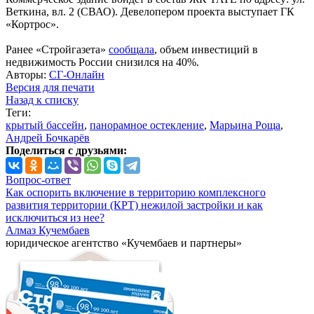
Веткина, вл. 2 (СВАО). Девелопером проекта выступает ГК
«Кортрос».
Ранее «Стройгазета»
сообщала
, объем инвестиций в
недвижимость России снизился на 40%.
Авторы:
СГ-Онлайн
Версия для печати
Назад к списку
Теги:
крытый бассейн
,
панорамное остекление
,
Марьина Роща
,
Андрей Бочкарёв
Поделиться с друзьями:
Вопрос-ответ
Как оспорить включение в территорию комплексного
развития территории (КРТ) нежилой застройки и как
исключиться из нее?
Алмаз Кучембаев
юридическое агентство «Кучембаев и партнеры»