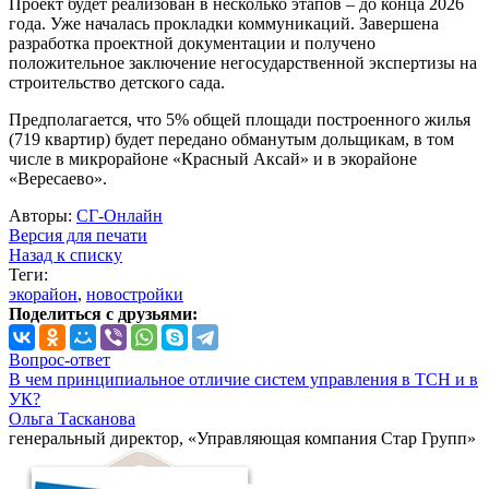
Проект будет реализован в несколько этапов – до конца 2026
года. Уже началась прокладки коммуникаций. Завершена
разработка проектной документации и получено
положительное заключение негосударственной экспертизы на
строительство детского сада.
Предполагается, что 5% общей площади построенного жилья
(719 квартир) будет передано обманутым дольщикам, в том
числе в микрорайоне «Красный Аксай» и в экорайоне
«Вересаево».
Авторы:
СГ-Онлайн
Версия для печати
Назад к списку
Теги:
экорайон
,
новостройки
Поделиться с друзьями:
Вопрос-ответ
В чем принципиальное отличие систем управления в ТСН и в
УК?
Ольга Тасканова
генеральный директор, «Управляющая компания Стар Групп»