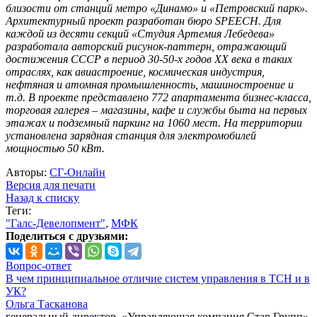
близости от станций метро «Динамо» и «Петровский парк».
Архитектурный проект разработан бюро SPEECH. Для
каждой из десяти секций «Студия Артемия Лебедева»
разработала авторский рисунок-паттерн, отражающий
достижения СССР в период 30-50-х годов XX века в таких
отраслях, как авиастроение, космическая индустрия,
нефтяная и атомная промышленность, машиностроение и
т.д. В проекте представлено 772 апартамента бизнес-класса,
торговая галерея – магазины, кафе и службы быта на первых
этажах и подземный паркинг на 1060 мест. На территории
установлена зарядная станция для электромобилей
мощностью 50 кВт.
Авторы:
СГ-Онлайн
Версия для печати
Назад к списку
Теги:
"Галс-Девелопмент"
,
МФК
Поделиться с друзьями:
Вопрос-ответ
В чем принципиальное отличие систем управления в ТСН и в
УК?
Ольга Тасканова
генеральный директор, «Управляющая компания Стар Групп»