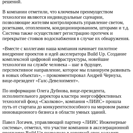
решений.
В компании отметили, что ключевым преимуществом
технологии являются индивидуальные сценарии,
позволяющие жителям контролировать управление светом,
розетками, отоплением, кондиционированием, шторами и т.д.
Система также осуществляет регистрацию протечек и
перекрытие стояков водоснабжения в случае их обнаружения.
«Вместе с коллегами наша компания начинает пилотное
внедрение проектов и идей акселератора Build Up. Создание
комплексной цифровой инфраструктуры, новейшие
технологии на службе человека – шаг в будущее,
перспективное направление, которое мы планируем развивать
в новых объектах», – прокомментировал Андрей Чернуха,
вице-президент «Галс-Девелопмент».
По информации Олега Дубнова, вице-президента,
исполнительного директора кластера энергоэффективных
технологий фонд «Сколково», компания «ЛИИС» прошла
путь от стартапа до конкурентоспособного на мировом рынке
инновационного бизнеса в области умных зданий.
Павел Логачев, управляющий партнер «ЛИИС Инженерные
системы», отметил, что участие компании в акселерационной
программе Build Up позволило в короткий срок наладить