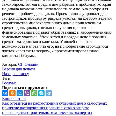
законопроектом мы предлагаем разрешить проблему, которая
не давала возможности использовать землю, как ресурс для
решения проблем дольщиков. Проект закона упрощает для
застройщиков процедуру раздела участка, на котором ведется
строительство многоквартирного дома с привлечением
средств дольщиков, с целью получения проектного
финансирования под залог образованных и необремененных
земельных участков. Уточняется и порядок использования
средств материнского капитала. У людей появится
возможность направлять его, на приобретение строящегося
житься через счета эскроу», - прокомментировал глава
комитета Госдумы.
Авторы:
СГ-Онлайн
Версия для печати
Назад к списку
Теги:
Госдума
Поделиться с друзьями:
Вопрос-ответ
Как отразится на рассмотрении судебных дел о самостроях
принятие распоряжения правительства о запрете
производства строительно-технических экспертиз