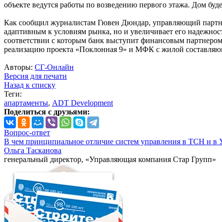
объекте ведутся работы по возведению первого этажа. Дом буде
Как сообщил журналистам Гювен Дюндар, управляющий партнер
адаптивным к условиям рынка, но и увеличивает его надежност
соответствии с которым банк выступит финансовым партнером 
реализацию проекта «Поклонная 9» и МФК с жилой составляющ
Авторы:
СГ-Онлайн
Версия для печати
Назад к списку
Теги:
апартаменты
,
ADT Development
Поделиться с друзьями:
Вопрос-ответ
В чем принципиальное отличие систем управления в ТСН и в 
Ольга Тасканова
генеральный директор, «Управляющая компания Стар Групп»