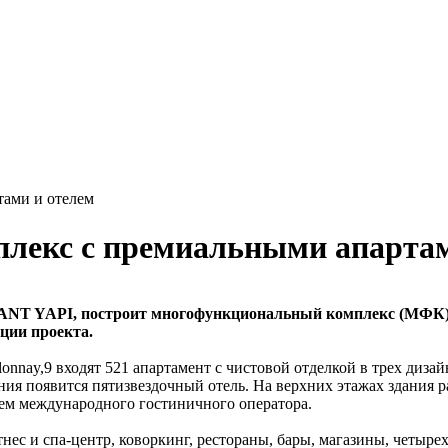
тами и отелем
плекс с премиальными апарта
 ANT YAPI, построит многофункциональный комплекс (МФК) 
ации проекта.
nnay,9 входят 521 апартамент с чистовой отделкой в трех дизай
ия появится пятизвездочный отель. На верхних этажах здания ра
ием международного гостиничного оператора.
ес и спа-центр, коворкинг, рестораны, бары, магазины, четыр