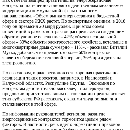
Как отметил зампред правительства, энергосервисные
контракты постепенно становятся действенным механизмом
модернизации коммунальной сферы по многим
направлениям. «Объем рынка энергосервиса в бюджетной
сфере и секторе ЖКХ растет. По экспертным оценкам, в 2018
году он превысил 20 млрд рублей. При этом объем
инвестиций в рамках контрактов распределяется следующим
образом: уличное освещение – 42%; объекты социальной
сферы – 33%; объекты электросетевого хозяйства, котельные и
многоквартирные дома суммарно – 11%», - рассказал Виталий
Мутко, добавив, что предметом более 60% контрактов
является сбережение тепловой энергии, 36% приходится на
электроэнергию.
По его словам, в ряде регионов есть хорошая практика по
реализации таких проектов, например, в Ивановской и
Калужской областях, Республике Якутия. «Экономия по
контрактам действительно высокая», - подчеркнул он,
предложив присутствовавшим на совещании представителям
этих субъектов РФ рассказать, с какими трудностями они
сталкиваются в этой сфере.
По информации руководителей регионов, развитие
энергосервисных контрактов тормозится целым рядом
факторов. В частности, речь идет о нормативной-правовой
неурегулированности в данной сфере, отсутствии серьезных