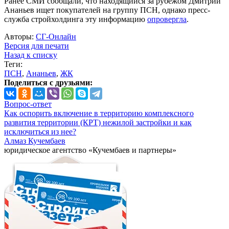
Ранее СМИ сообщали, что находящийся за рубежом Дмитрий
Ананьев ищет покупателей на группу ПСН, однако пресс-
служба стройхолдинга эту информацию
опровергла
.
Авторы:
СГ-Онлайн
Версия для печати
Назад к списку
Теги:
ПСН
,
Ананьев
,
ЖК
Поделиться с друзьями:
Вопрос-ответ
Как оспорить включение в территорию комплексного
развития территории (КРТ) нежилой застройки и как
исключиться из нее?
Алмаз Кучембаев
юридическое агентство «Кучембаев и партнеры»