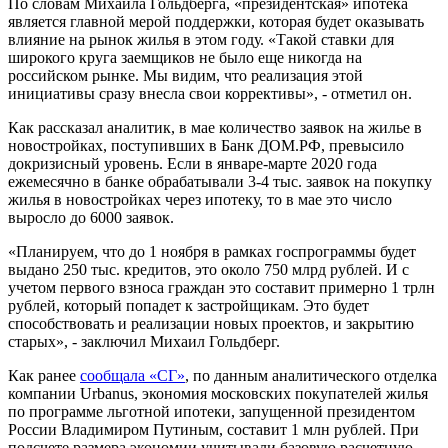
По словам Михаила Гольдберга, «президентская» ипотека
является главной мерой поддержки, которая будет оказывать
влияние на рынок жилья в этом году. «Такой ставки для
широкого круга заемщиков не было еще никогда на
российском рынке. Мы видим, что реализация этой
инициативы сразу внесла свои коррективы», - отметил он.
Как рассказал аналитик, в мае количество заявок на жилье в
новостройках, поступивших в Банк ДОМ.РФ, превысило
докризисный уровень. Если в январе-марте 2020 года
ежемесячно в банке обрабатывали 3-4 тыс. заявок на покупку
жилья в новостройках через ипотеку, то в мае это число
выросло до 6000 заявок.
«Планируем, что до 1 ноября в рамках госпрограммы будет
выдано 250 тыс. кредитов, это около 750 млрд рублей. И с
учетом первого взноса граждан это составит примерно 1 трлн
рублей, который попадет к застройщикам. Это будет
способствовать и реализации новых проектов, и закрытию
старых», - заключил Михаил Гольдберг.
Как ранее
сообщала «СГ»
, по данным аналитического отделка
компании Urbanus, экономия московских покупателей жилья
по программе льготной ипотеки, запущенной президентом
России Владимиром Путиным, составит 1 млн рублей. При
подсчете размера экономии учитывали базовую расчетную