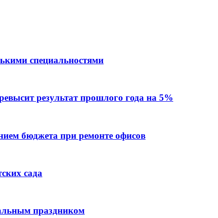
лькими специальностями
превысит результат прошлого года на 5%
ием бюджета при ремонте офисов
тских сада
нальным праздником