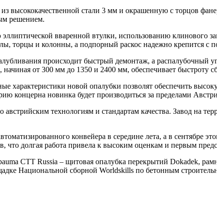
из высококачественной стали 3 мм и окрашенную с торцов фанер
ным решением.
ю эллиптической вваренной втулки, использованию клинового за
лы, торцы и колонны, а подпорный раскос надежно крепится с 
палубливания происходит быстрый демонтаж, а распалубочный уг
 начиная от 300 мм до 1350 и 2400 мм, обеспечивает быстроту 
ые характеристики новой опалубки позволят обеспечить высок
рию концерна новинка будет производиться за пределами Австри
о австрийским технологиям и стандартам качества. Завод на те
втоматизированного конвейера в середине лета, а в сентябре эт
, что долгая работа привела к высоким оценкам и первым предс
bauma CTT Russia – щитовая опалубка перекрытий Dokadek, рамн
ощадке Национальной сборной Worldskills по бетонным строител