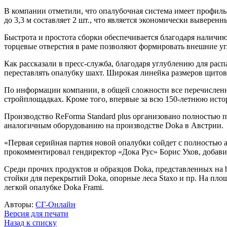
В компании отметили, что опалубочная система имеет профиль 
до 3,3 м составляет 2 шт., что является экономически выверен
Быстрота и простота сборки обеспечивается благодаря наличи
торцевые отверстия в раме позволяют формировать внешние уг
Как рассказали в пресс-служба, благодаря углублению для рас
переставлять опалубку шахт. Широкая линейка размеров щитов,
По информации компании, в общей сложности все перечисленн
стройплощадках. Кроме того, впервые за всю 150-летнюю исто
Производство ReForma Standard plus организовано полностью п
аналогичным оборудованию на производстве Doka в Австрии.
«Первая серийная партия новой опалубки сойдет с полностью а
прокомментировал гендиректор «Дока Рус» Борис Ухов, добавив
Среди прочих продуктов и образцов Doka, представленных на 
стойки для перекрытий Doka, опорные леса Staxo и пр. На пл
легкой опалубке Doka Frami.
Авторы:
СГ-Онлайн
Версия для печати
Назад к списку