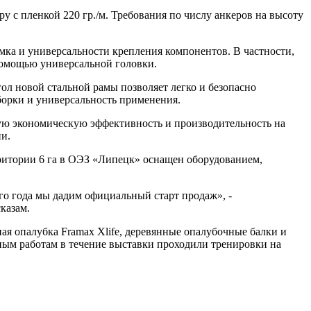
у с пленкой 220 гр./м. Требования по числу анкеров на высоту
мка и универсальности крепления компонентов. В частности,
помощью универсальной головки.
ол новой стальной рамы позволяет легко и безопасно
сборки и универсальность применения.
ую экономическую эффективность и производительность на
и.
рритории 6 га в ОЭЗ «Липецк» оснащен оборудованием,
ого года мы дадим официальный старт продаж», -
казам.
ая опалубка Framax Xlife, деревянные опалубочные балки и
ьным работам в течение выставки проходили тренировки на