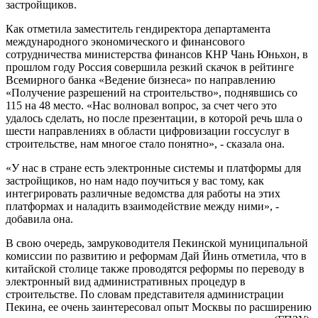
застройщиков.
Как отметила заместитель гендиректора департамента
международного экономического и финансового
сотрудничества министерства финансов КНР Чань Юньхон, в
прошлом году Россия совершила резкий скачок в рейтинге
Всемирного банка «Ведение бизнеса» по направлению
«Получение разрешений на строительство», поднявшись со
115 на 48 место. «Нас волновал вопрос, за счет чего это
удалось сделать, но после презентации, в которой речь шла о
шести направлениях в области цифровизации госсуслуг в
строительстве, нам многое стало понятно», - сказала она.
«У нас в стране есть электронные системы и платформы для
застройщиков, но нам надо поучиться у вас тому, как
интегрировать различные ведомства для работы на этих
платформах и наладить взаимодействие между ними», -
добавила она.
В свою очередь, замруководителя Пекинской муниципальной
комиссии по развитию и реформам Дай Йинь отметила, что в
китайской столице также проводятся реформы по переводу в
электронный вид административных процедур в
строительстве. По словам представителя администрации
Пекина, ее очень заинтересовал опыт Москвы по расширению