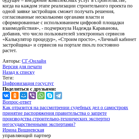
будущее – внедрение комплексных услуг в строительстве,
когда на каждом этапе реализации строительного проекта по
одной заявке застройщик сможет получать решения,
согласованные несколькими органами власти и
сформированные с использованием цифровой площадки
взаимодействия», - подчеркнула Надежда Караванова,
добавив, что число пользователей электронных сервисов
«Калькулятор процедур», «Строим просто», «Личный кабинет
застройщика» и сервисов на портале mos.ru постоянно
растет.
Авторы:
СГ-Онлайн
Версия для печати
Назад к списку
Теги:
Цифровизация госуслуг
Поделиться с друзьями:
Вопрос-ответ
Как отразится на рассмотрении судебных дел о самостроях
принятие распоряжения правительства о запрете
производства строительно-технических экспертиз
негосударственными экспертами?
Ирина Вишневская
управляющий партнер