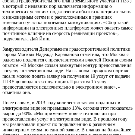
состава градостроительного плана земельного участка (ГПЗУ),
в который с недавних пор включается информация о
технических условиях подключения объекта капстроительства
к инженерным сетям и о расположенных в границах
земельного участка подземных коммуникациях. «Сбор такой
информации на электронных платформах может оказать самое
позитивное влияние на скорость реализации проектов», -
подчеркнула Дай Йинь.
Замруководителя Департамента градостроительной политики
города Москвы Надежда Караванова отметила, что Москва с
радостью поделится с представителями властей Пекина своим
опытом. «В Москве создан замкнутый контур предоставления
госуслуг в электронном виде. На главном городском портале
mos.ru можно подать заявку на получение 19 услуг от выдачи
ГПЗУ до ввода в эксплуатацию. При этом 15 услуг
предоставляются исключительно в электронном виде», -
отметила она.
По ее словам, в 2013 году количество заявок поданных в
электронном виде не превышало 13%, сегодня этот показатель
вырос до 90%. «Мы применяем новые технологии при
предоставлении услуг в электронном виде. В прошлом году
мы реализовали проект по подключению к различным
инженерным сетям по единой заявке. В планах на ближайшее