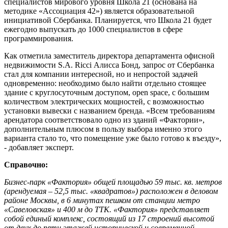
специалистов мирового уровня Школа 21 (основана на
методике «Ассоциация 42») является образовательной
инициативой Сбербанка. Планируется, что Школа 21 будет
ежегодно выпускать до 1000 специалистов в сфере
программирования.
Как отметила заместитель директора департамента офисной
недвижимости S.A. Ricci Алисса Бонд, запрос от Сбербанка
стал для компании интересной, но и непростой задачей
одновременно: необходимо было найти отдельно стоящее
здание с круглосуточным доступом, open space, с большим
количеством электрических мощностей, с возможностью
установки вывески с названием бренда. «Всем требованиям
арендатора соответствовало одно из зданий «Фактории»,
дополнительным плюсом в пользу выбора именно этого
варианта стало то, что помещение уже было готово к въезду»,
- добавляет эксперт.
Справочно:
Бизнес-парк «Фактория» общей площадью 59 тыс. кв. метров
(арендуемая – 52,5 тыс. «квадратов») расположен в деловом
районе Москвы, в 6 минутах пешком от станции метро
«Савеловская» и 400 м до ТТК. «Фактория» представляет
собой единый комплекс, состоящий из 17 строений высотой
от двух до пяти этажей исторической и современной