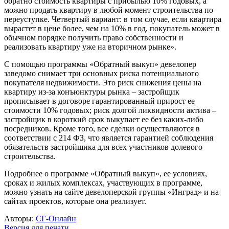
обратно стоимость квартиры с прибылью 10% годовых, а
можно продать квартиру в любой момент строительства по
переуступке. Четвертый вариант: в том случае, если квартира
вырастет в цене более, чем на 10% в год, покупатель может в
обычном порядке получить право собственности и
реализовать квартиру уже на вторичном рынке».
С помощью программы «Обратный выкуп» девелопер
заведомо снимает три основных риска потенциального
покупателя недвижимости. Это риск снижения цены на
квартиру из-за конъюнктуры рынка – застройщик
прописывает в договоре гарантированный прирост ее
стоимости 10% годовых; риск долгой ликвидности актива –
застройщик в короткий срок выкупает ее без каких-либо
посредников. Кроме того, все сделки осуществляются в
соответствии с 214 ФЗ, что является гарантией соблюдения
обязательств застройщика для всех участников долевого
строительства.
Подробнее о программе «Обратный выкуп», ее условиях,
сроках и жилых комплексах, участвующих в программе,
можно узнать на сайте девелоперской группы «Инград» и на
сайтах проектов, которые она реализует.
Авторы:
СГ-Онлайн
Версия для печати