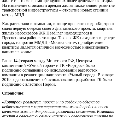
жилье и в то же время арендующих более дешевые квартиры.
На изменение стоимости аренды жилья также влияет развитие
транспортной инфраструктуры – открытие новых станций
метро, МЦД.
Как рассказали в компании, в конце прошлого года «Кортрос»
сдала первую очередь своего флагманского проекта, квартала
жилых небоскребов ЖК Headliner, находящегося в
Пресненском районе столицы. Так как ЖК находится в центре
города, напротив ММДЦ «Москва-сити», приобретение
квартиры является отличной возможностью инвестировать
капитал в жилье.
Ранее 14 февраля между Минстроем РФ, Центром
компетенций «Умный город» и ГК «Кортрос» было
подписано соглашение об использовании разработок
компании в реализации нацпроекта «Умный город». В январе
2019 года соглашение об использовании разработок ГК было
подписано с властями Перми.
Справочно:
«Кортрос» реализует проекты по созданию объектов
недвижимости с характеристиками жилой среды «нового
качества жизни» для россиян различных сегментов. Компания
входит в двадцатку самых надежных девелоперов страны по