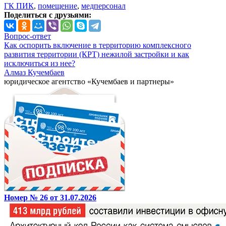
ГК ПИК
,
помещение
,
медперсонал
Поделиться с друзьями:
Вопрос-ответ
Как оспорить включение в территорию комплексного
развития территории (КРТ) нежилой застройки и как
исключиться из нее?
Алмаз Кучембаев
юридическое агентство «Кучембаев и партнеры»
Номер № 26 от 31.07.2026