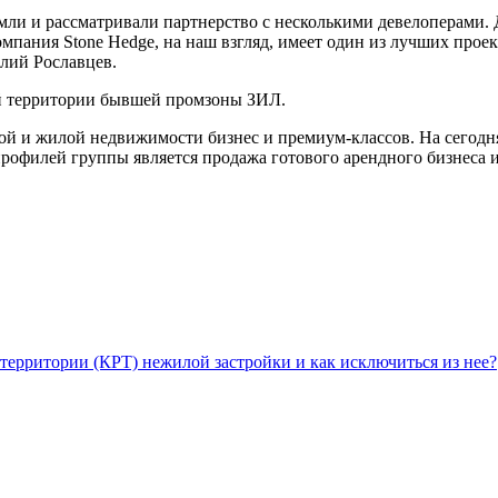
емли и рассматривали партнерство с несколькими девелоперами.
омпания Stone Hedge, на наш взгляд, имеет один из лучших про
лий Рославцев.
ой территории бывшей промзоны ЗИЛ.
кой и жилой недвижимости бизнес и премиум-классов. На сегод
профилей группы является продажа готового арендного бизнеса
территории (КРТ) нежилой застройки и как исключиться из нее?