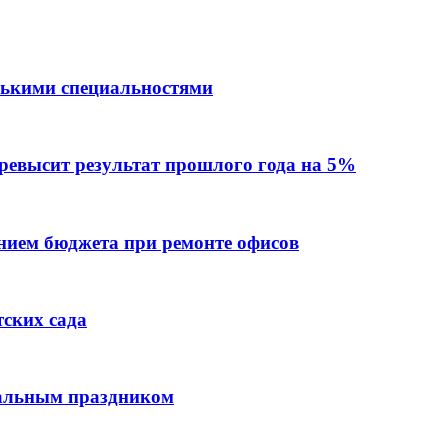
лькими специальностями
превысит результат прошлого года на 5%
ием бюджета при ремонте офисов
тских сада
нальным праздником