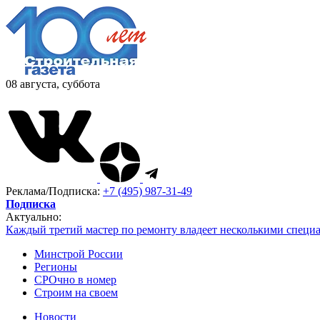
08 августа, суббота
Реклама/Подписка:
+7 (495) 987-31-49
Подписка
Актуально:
Каждый третий мастер по ремонту владеет несколькими специ
Минстрой России
Регионы
СРОчно в номер
Строим на своем
Новости