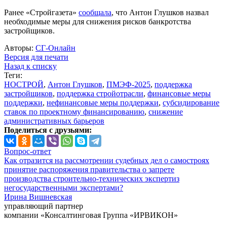
Ранее «Стройгазета»
сообщала
, что Антон Глушков назвал
необходимые меры для снижения рисков банкротства
застройщиков.
Авторы:
СГ-Онлайн
Версия для печати
Назад к списку
Теги:
НОСТРОЙ
,
Антон Глушков
,
ПМЭФ-2025
,
поддержка
застройщиков
,
поддержка стройотрасли
,
финансовые меры
поддержки
,
нефинансовые меры поддержки
,
субсидирование
ставок по проектному финансированию
,
снижение
административных барьеров
Поделиться с друзьями:
Вопрос-ответ
Как отразится на рассмотрении судебных дел о самостроях
принятие распоряжения правительства о запрете
производства строительно-технических экспертиз
негосударственными экспертами?
Ирина Вишневская
управляющий партнер
компании «Консалтинговая Группа «ИРВИКОН»