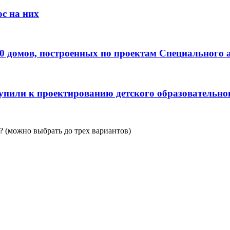
с на них
0 домов, построенных по проектам Специального 
пили к проектированию детского образовательно
 (можно выбрать до трех вариантов)