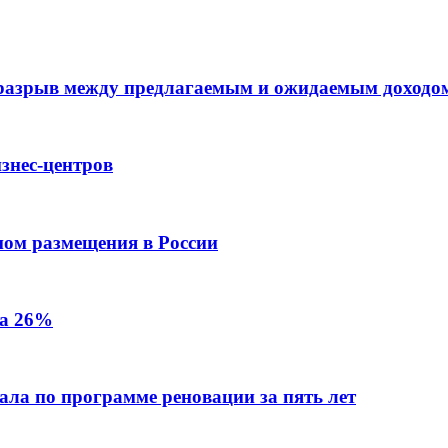
 разрыв между предлагаемым и ожидаемым доходо
знес-центров
пом размещения в России
на 26%
ала по программе реновации за пять лет