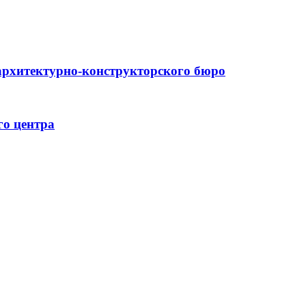
архитектурно-конструкторского бюро
го центра