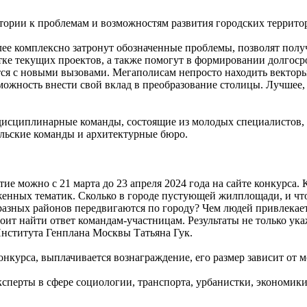
тории к проблемам и возможностям развития городских террито
ее комплексно затронут обозначенные проблемы, позволят полу
отке текущих проектов, а также помогут в формировании долгос
тся с новыми вызовами. Мегаполисам непросто находить вектор
можность внести свой вклад в преобразование столицы. Лучшее,
дисциплинарные команды, состоящие из молодых специалистов, 
ельские команды и архитектурные бюро.
тие можно с 21 марта до 23 апреля 2024 года на сайте конкурса
енных тематик. Сколько в городе пустующей жилплощади, и что 
разных районов передвигаются по городу? Чем людей привлекае
ит найти ответ командам-участницам. Результаты не только ук
Института Генплана Москвы Татьяна Гук.
нкурса, выплачивается вознаграждение, его размер зависит от м
ксперты в сфере социологии, транспорта, урбанистки, экономик