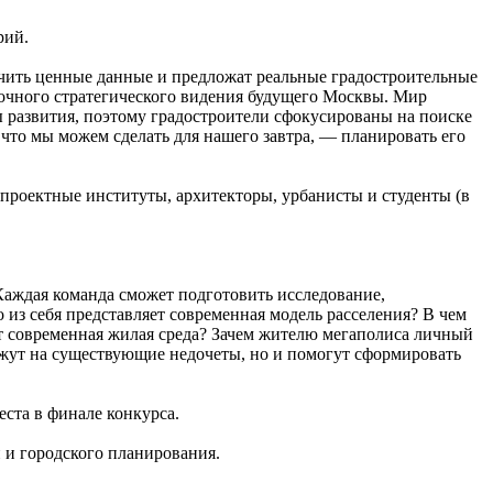
рий.
чить ценные данные и предложат реальные градостроительные
рочного стратегического видения будущего Москвы. Мир
ы развития, поэтому градостроители сфокусированы на поиске
 что мы можем сделать для нашего завтра, — планировать его
проектные институты, архитекторы, урбанисты и студенты (в
. Каждая команда сможет подготовить исследование,
из себя представляет современная модель расселения? В чем
т современная жилая среда? Зачем жителю мегаполиса личный
ажут на существующие недочеты, но и помогут сформировать
еста в финале конкурса.
и и городского планирования.