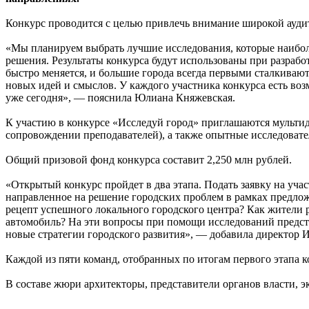
Конкурс проводится с целью привлечь внимание широкой ауди
«Мы планируем выбрать лучшие исследования, которые наибол
решения. Результаты конкурса будут использованы при разраб
быстро меняется, и большие города всегда первыми сталкиваю
новых идей и смыслов. У каждого участника конкурса есть воз
уже сегодня», — пояснила Юлиана Княжевская.
К участию в конкурсе «Исследуй город» приглашаются мульти
сопровождении преподавателей), а также опытные исследоват
Общий призовой фонд конкурса составит 2,250 млн рублей.
«Открытый конкурс пройдет в два этапа. Подать заявку на учас
направленное на решение городских проблем в рамках предлож
рецепт успешного локального городского центра? Как жители 
автомобиль? На эти вопросы при помощи исследований предсто
новые стратегии городского развития», — добавила директор 
Каждой из пяти команд, отобранных по итогам первого этапа ко
В составе жюри архитекторы, представители органов власти, э