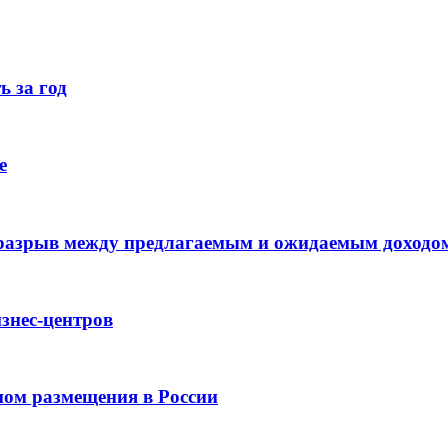
ь за год
е
 разрыв между предлагаемым и ожидаемым доходо
знес-центров
пом размещения в России