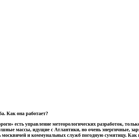
а. Как она работает?
ороги» есть управлениe метеорологических разработок, толь
ушные массы, идущие с Атлантики, но очень энергичные, за
 москвичей и коммунальных служб погодную сумятицу. Как в