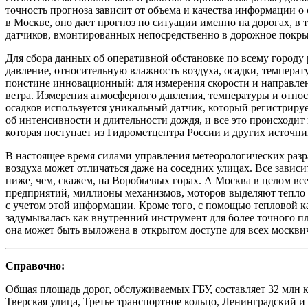
точность прогноза зависит от объема и качества информации 
в Москве, оно дает прогноз по ситуации именно на дорогах, в
датчиков, вмонтированных непосредственно в дорожное покры
Для сбора данных об оперативной обстановке по всему город
давление, относительную влажность воздуха, осадки, температ
поистине инновационный: для измерения скорости и направлен
ветра. Измерения атмосферного давления, температуры и отно
осадков используется уникальный датчик, который регистриру
об интенсивности и длительности дождя, и все это происходит
которая поступает из Гидрометцентра России и других источни
В настоящее время силами управления метеорологических разра
воздуха может отличаться даже на соседних улицах. Все зависи
ниже, чем, скажем, на Воробьевых горах. А Москва в целом все
предприятий, миллионы механизмов, моторов выделяют тепло в а
с учетом этой информации. Кроме того, с помощью тепловой к
задумывалась как внутренний инструмент для более точного п
она может быть выложена в открытом доступе для всех москви
Справочно:
Общая площадь дорог, обслуживаемых ГБУ, составляет 32 млн 
Тверская улица, Третье транспортное кольцо, Ленинградский и