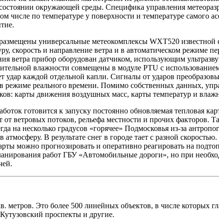
о состоянии окружающей среды. Специфика управления метеоразр
 том числе по температуре у поверхности и температуре самого 
тие.
у размещены универсальные метеокомплексы WXT520 известной 
уру, скорость и направление ветра и в автоматическом режиме 
ия ветра прибор оборудован датчиком, использующим ультразву
сительной влажности совмещены в модуле PTU с использованием
ет удар каждой отдельной капли. Сигналы от ударов преобразовы
 в режиме реального времени. Помимо собственных данных, упра
ков: карты движения воздушных масс, карты температур и влажн
боток готовится к запуску постоянно обновляемая тепловая кар
т от ветровых потоков, рельефа местности и прочих факторов. Та
гда на несколько градусов «горячее» Подмосковья из-за антропо
тмосферу. В результате снег в городе тает с разной скоростью.
арты можно прогнозировать и оперативно реагировать на подтоп
ланирования работ ГБУ «Автомобильные дороги», но при необхо
чей.
кв. метров. Это более 500 линейных объектов, в числе которых
 Кутузовский проспекты и другие.