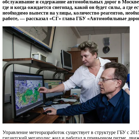
обслуживание и содержание автомобильных дорог в Москве, 
где и когда ожидается снегопад, какой он будет силы, а гд
необходимо вывести на улицы, количество реагентов, необ
работе, — рассказал «СГ» глава ГБУ «Автомобильные дорог
Управление метеоразработок существует в структуре ГБУ с 201
гигантский мегаполис жил и работал в привычном ритме, дви