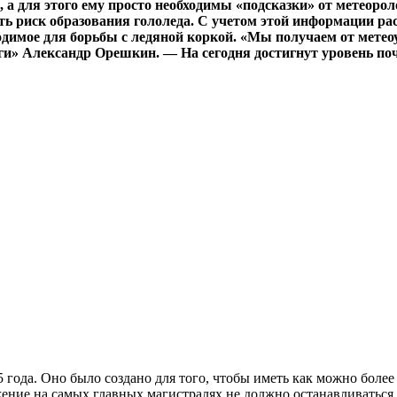
а для этого ему просто необходимы «подсказки» от метеороло
е есть риск образования гололеда. С учетом этой информации
ходимое для борьбы с ледяной коркой. «Мы получаем от мете
и» Александр Орешкин. — На сегодня достигнут уровень поч
5 года. Оно было создано для того, чтобы иметь как можно боле
жение на самых главных магистралях не должно останавливатьс