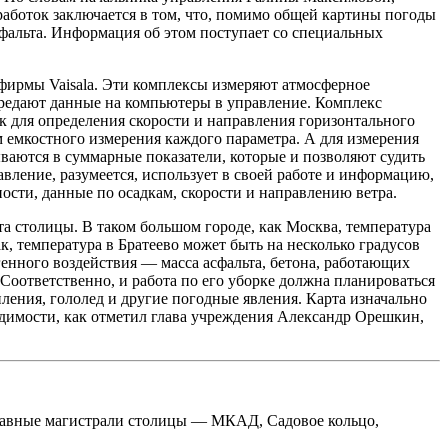
аботок заключается в том, что, помимо общей картины погоды
асфальта. Информация об этом поступает со специальных
фирмы Vaisala. Эти комплексы измеряют атмосферное
передают данные на компьютеры в управление. Комплекс
к для определения скорости и направления горизонтального
 емкостного измерения каждого параметра. А для измерения
ваются в суммарные показатели, которые и позволяют судить
вление, разумеется, использует в своей работе и информацию,
ости, данные по осадкам, скорости и направлению ветра.
та столицы. В таком большом городе, как Москва, температура
к, температура в Братеево может быть на несколько градусов
генного воздействия — масса асфальта, бетона, работающих
 Соответственно, и работа по его уборке должна планироваться
ления, гололед и другие погодные явления. Карта изначально
димости, как отметил глава учреждения Александр Орешкин,
 главные магистрали столицы — МКАД, Садовое кольцо,