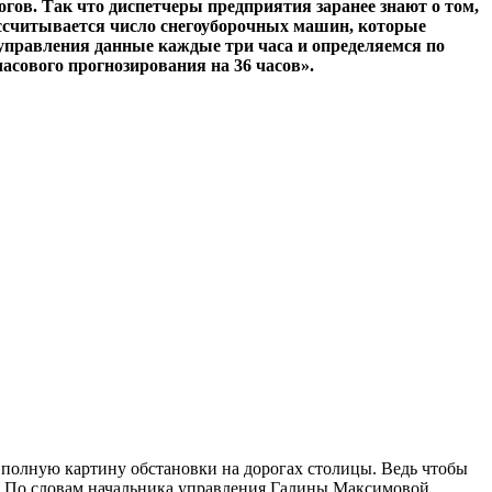
гов. Так что диспетчеры предприятия заранее знают о том,
 рассчитывается число снегоуборочных машин, которые
оуправления данные каждые три часа и определяемся по
асового прогнозирования на 36 часов».
е полную картину обстановки на дорогах столицы. Ведь чтобы
я. По словам начальника управления Галины Максимовой,