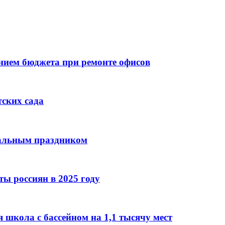
ием бюджета при ремонте офисов
тских сада
нальным праздником
ы россиян в 2025 году
 школа с бассейном на 1,1 тысячу мест