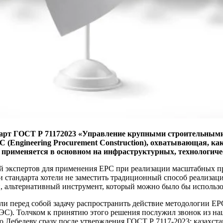
ндарт ГОСТ Р 71172023 «Управление крупными строительным
(Engineering Procurement Construction), охватывающая, как 
я применяется в основном на инфраструктурных, технологич
й экспертов для применения ЕРС при реализации масштабных пр
ки стандарта хотели не заместить традиционный способ реализа
 альтернативный инструмент, который можно было бы использов
и перед собой задачу распространить действие методологии ЕР
ЕАЭС). Толчком к принятию этого решения послужил звонок из 
ебедеву сразу после утверждения ГОСТ Р 7117-2023: казахстан