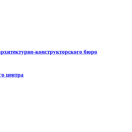
архитектурно-конструкторского бюро
го центра