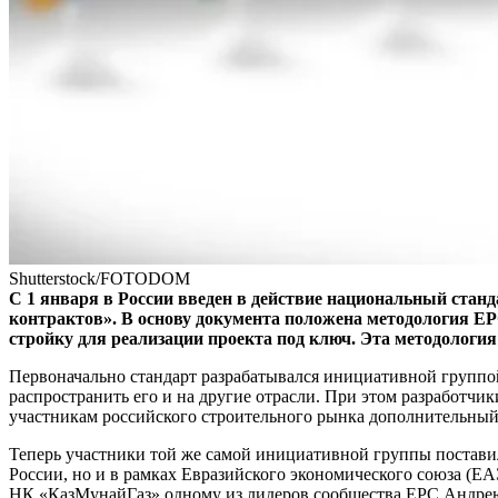
Shutterstock/FOTODOM
С 1 января в России введен в действие национальный ста
контрактов». В основу документа положена методология ЕРС 
стройку для реализации проекта под ключ. Эта методологи
Первоначально стандарт разрабатывался инициативной группо
распространить его и на другие отрасли. При этом разработчи
участникам российского строительного рынка дополнительный,
Теперь участники той же самой инициативной группы поставил
России, но и в рамках Евразийского экономического союза (
НК «КазМунайГаз» одному из лидеров сообщества ЕРС Андрею Л