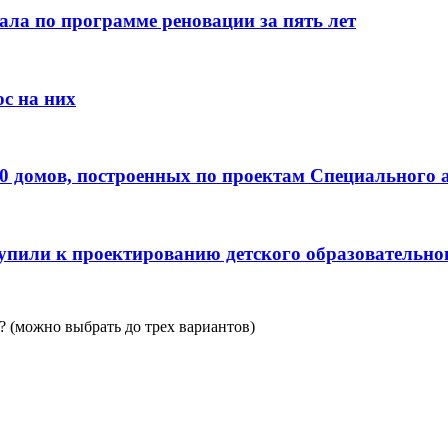
ала по программе реновации за пять лет
с на них
0 домов, построенных по проектам Специального 
пили к проектированию детского образовательно
 (можно выбрать до трех вариантов)