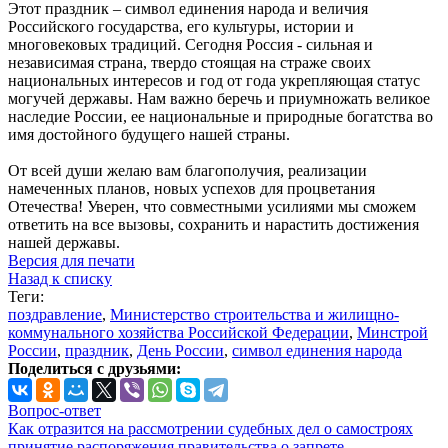
Этот праздник – символ единения народа и величия
Российского государства, его культуры, истории и
многовековых традиций. Сегодня Россия - сильная и
независимая страна, твердо стоящая на страже своих
национальных интересов и год от года укрепляющая статус
могучей державы. Нам важно беречь и приумножать великое
наследие России, ее национальные и природные богатства во
имя достойного будущего нашей страны.
От всей души желаю вам благополучия, реализации
намеченных планов, новых успехов для процветания
Отечества! Уверен, что совместными усилиями мы сможем
ответить на все вызовы, сохранить и нарастить достижения
нашей державы.
Версия для печати
Назад к списку
Теги:
поздравление
,
Министерство строительства и жилищно-
коммунального хозяйства Российской Федерации
,
Минстрой
России
,
праздник
,
День России
,
символ единения народа
Поделиться с друзьями:
Вопрос-ответ
Как отразится на рассмотрении судебных дел о самостроях
принятие распоряжения правительства о запрете