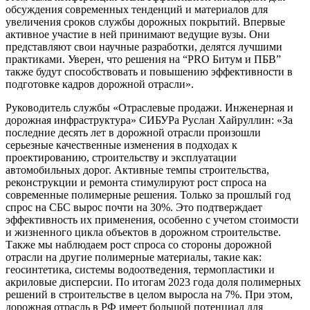
обсуждения современных тенденций и материалов для
увеличения сроков службы дорожных покрытий. Впервые
активное участие в ней принимают ведущие вузы. Они
представляют свои научные разработки, делятся лучшими
практиками. Уверен, что решения на “PRO Битум и ПБВ”
также будут способствовать и повышению эффективности в
подготовке кадров дорожной отрасли».
Руководитель службы «Отраслевые продажи. Инженерная и
дорожная инфраструктура» СИБУРа Руслан Хайруллин: «За
последние десять лет в дорожной отрасли произошли
серьезные качественные изменения в подходах к
проектированию, строительству и эксплуатации
автомобильных дорог. Активные темпы строительства,
реконструкции и ремонта стимулируют рост спроса на
современные полимерные решения. Только за прошлый год
спрос на СБС вырос почти на 30%. Это подтверждает
эффективность их применения, особенно с учетом стоимости
и жизненного цикла объектов в дорожном строительстве.
Также мы наблюдаем рост спроса со стороны дорожной
отрасли на другие полимерные материалы, такие как:
геосинтетика, системы водоотведения, термопластики и
акриловые дисперсии. По итогам 2023 года доля полимерных
решений в строительстве в целом выросла на 7%. При этом,
дорожная отрасль в РФ имеет большой потенциал для