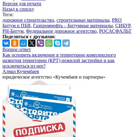
Версия для печати
Назад к списку
Теги:
дорожное строительство
,
строительные материалы
,
PRO
Битум и ПБВ
,
Газпромнефть – Битумные материалы
,
СИБУР
,
РН-Битум
,
Федеральное дорожное агентство
,
РОСАСФАЛЬТ
Поделиться с друзьями:
Вопрос-ответ
Как оспорить включение в территорию комплексного
развития территории (КРТ) нежилой застройки и как
исключиться из нее?
Алмаз Кучембаев
юридическое агентство «Кучембаев и партнеры»