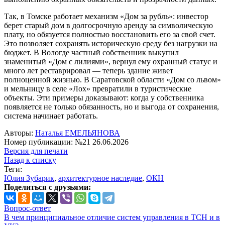
Так, в Томске работает механизм «Дом за рубль»: инвестор
берет старый дом в долгосрочную аренду за символическую
плату, но обязуется полностью восстановить его за свой счет.
Это позволяет сохранять историческую среду без нагрузки на
бюджет. В Вологде частный собственник выкупил
знаменитый «Дом с лилиями», вернул ему охранный статус и
много лет реставрировал — теперь здание живет
полноценной жизнью. В Саратовской области «Дом со львом»
и мельницу в селе «Лох» превратили в туристические
объекты. Эти примеры доказывают: когда у собственника
появляется не только обязанность, но и выгода от сохранения,
система начинает работать.
Авторы:
Наталья ЕМЕЛЬЯНОВА
Номер публикации: №21 26.06.2026
Версия для печати
Назад к списку
Теги:
Юлия Зубарик
,
архитектурное наследие
,
ОКН
Поделиться с друзьями:
Вопрос-ответ
В чем принципиальное отличие систем управления в ТСН и в