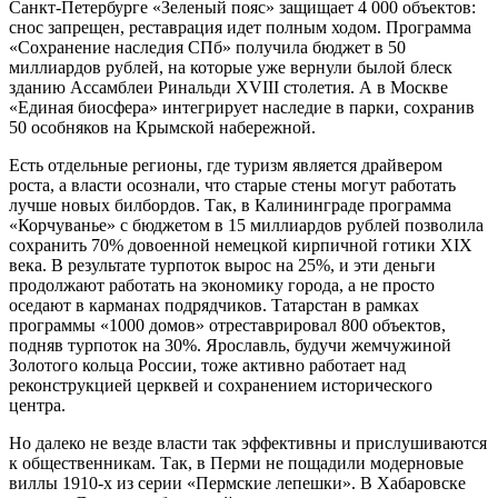
Санкт-Петербурге «Зеленый пояс» защищает 4 000 объектов:
снос запрещен, реставрация идет полным ходом. Программа
«Сохранение наследия СПб» получила бюджет в 50
миллиардов рублей, на которые уже вернули былой блеск
зданию Ассамблеи Ринальди XVIII столетия. А в Москве
«Единая биосфера» интегрирует наследие в парки, сохранив
50 особняков на Крымской набережной.
Есть отдельные регионы, где туризм является драйвером
роста, а власти осознали, что старые стены могут работать
лучше новых билбордов. Так, в Калининграде программа
«Корчуванье» с бюджетом в 15 миллиардов рублей позволила
сохранить 70% довоенной немецкой кирпичной готики XIX
века. В результате турпоток вырос на 25%, и эти деньги
продолжают работать на экономику города, а не просто
оседают в карманах подрядчиков. Татарстан в рамках
программы «1000 домов» отреставрировал 800 объектов,
подняв турпоток на 30%. Ярославль, будучи жемчужиной
Золотого кольца России, тоже активно работает над
реконструкцией церквей и сохранением исторического
центра.
Но далеко не везде власти так эффективны и прислушиваются
к общественникам. Так, в Перми не пощадили модерновые
виллы 1910-х из серии «Пермские лепешки». В Хабаровске