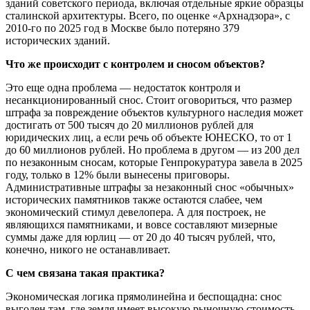
зданий советского периода, включая отдельные яркие образцы
сталинской архитектуры. Всего, по оценке «Архнадзора», с
2010-го по 2025 год в Москве было потеряно 379
исторических зданий.
Что же происходит с контролем и сносом объектов?
Это еще одна проблема — недостаток контроля и
несанкционированный снос. Стоит оговориться, что размер
штрафа за повреждение объектов культурного наследия может
достигать от 500 тысяч до 20 миллионов рублей для
юридических лиц, а если речь об объекте ЮНЕСКО, то от 1
до 60 миллионов рублей. Но проблема в другом — из 200 дел
по незаконным сносам, которые Генпрокуратура завела в 2025
году, только в 12% были вынесены приговоры.
Административные штрафы за незаконный снос «обычных»
исторических памятников также остаются слабее, чем
экономический стимул девелопера. А для построек, не
являющихся памятниками, и вовсе составляют мизерные
суммы даже для юрлиц — от 20 до 40 тысяч рублей, что,
конечно, никого не останавливает.
С чем связана такая практика?
Экономическая логика прямолинейна и беспощадна: снос
выгоден там, где земля имеет высокую рыночную стоимость.