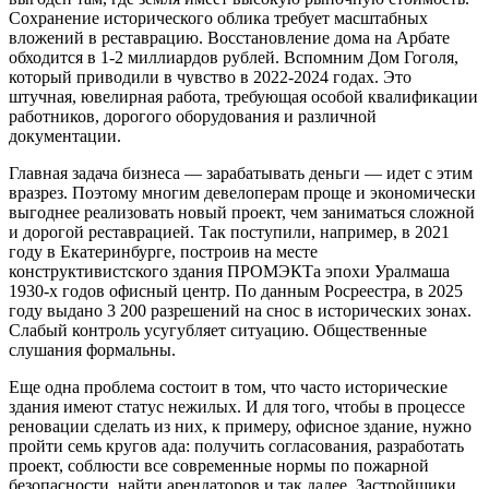
Сохранение исторического облика требует масштабных
вложений в реставрацию. Восстановление дома на Арбате
обходится в 1-2 миллиардов рублей. Вспомним Дом Гоголя,
который приводили в чувство в 2022-2024 годах. Это
штучная, ювелирная работа, требующая особой квалификации
работников, дорогого оборудования и различной
документации.
Главная задача бизнеса — зарабатывать деньги — идет с этим
вразрез. Поэтому многим девелоперам проще и экономически
выгоднее реализовать новый проект, чем заниматься сложной
и дорогой реставрацией. Так поступили, например, в 2021
году в Екатеринбурге, построив на месте
конструктивистского здания ПРОМЭКТа эпохи Уралмаша
1930-х годов офисный центр. По данным Росреестра, в 2025
году выдано 3 200 разрешений на снос в исторических зонах.
Слабый контроль усугубляет ситуацию. Общественные
слушания формальны.
Еще одна проблема состоит в том, что часто исторические
здания имеют статус нежилых. И для того, чтобы в процессе
реновации сделать из них, к примеру, офисное здание, нужно
пройти семь кругов ада: получить согласования, разработать
проект, соблюсти все современные нормы по пожарной
безопасности, найти арендаторов и так далее. Застройщики