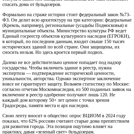
спасать дома от бульдозеров.
Формально на страже истории стоит федеральный закон №73-
ФЗ. Он делит всю архитектуру на три категории: федеральные
(Кремль, например), региональные (усадьбы Подмосковья) и
муниципальные объекты. Министерство культуры РФ ведет
Единый госреестр объектов культурного наследия (ЕГРОКН),
в который, по последним данным, входит свыше 150 тысяч
исторических зданий по всей стране. Они защищены, их
сносить нельзя. Но здесь кроется первый подвох.
Далеко не все действительно ценное попадает под надзор
государства. Чтобы включить здание в реестр, нужна
экспертиза — подтверждение исторической ценности,
уникальности, авторства. Однако экспертное заключение
вовсе не гарантирует защиту. Возьмем статистику по Москве:
согласно отчетам Москомнаследия, из 500 поданных заявок на
включение в реестр одобрение получают лишь 120. Не
каждый дом которому 50+ лет ценен с точки зрения
Градосреды, памяти места и арх наследия.
Свою лепту вносит и общество: опрос ВЦИОМ в 2024 году
показал, что 62% россиян считают старые дома препятствием
для развития города. Эта позиция ощутимо влияет на
практику, давая «зеленый свет» бульдозерам.