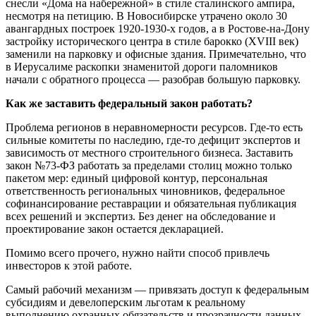
снесли «Дома на набережной» в стиле сталинского ампира,
несмотря на петицию. В Новосибирске утрачено около 30
авангардных построек 1920-1930-х годов, а в Ростове-на-Дону
застройку исторического центра в стиле барокко (XVIII век)
заменили на парковку и офисные здания. Примечательно, что
в Иерусалиме раскопки знаменитой дороги паломников
начали с обратного процесса — разобрав большую парковку.
Как же заставить федеральный закон работать?
Проблема регионов в неравномерности ресурсов. Где-то есть
сильные комитеты по наследию, где-то дефицит экспертов и
зависимость от местного строительного бизнеса. Заставить
закон №73-ФЗ работать за пределами столиц можно только
пакетом мер: единый цифровой контур, персональная
ответственность региональных чиновников, федеральное
софинансирование реставрации и обязательная публикация
всех решений и экспертиз. Без денег на обследование и
проектирование закон остается декларацией.
Помимо всего прочего, нужно найти способ привлечь
инвесторов к этой работе.
Самый рабочий механизм — привязать доступ к федеральным
субсидиям и девелоперским льготам к реальному
выполнению охранных обязательств и прозрачности данных.