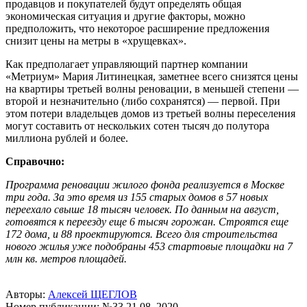
продавцов и покупателей будут определять общая
экономическая ситуация и другие факторы, можно
предположить, что некоторое расширение предложения
снизит цены на метры в «хрущевках».
Как предполагает управляющий партнер компании
«Метриум» Мария Литинецкая, заметнее всего снизятся цены
на квартиры третьей волны реновации, в меньшей степени —
второй и незначительно (либо сохранятся) — первой. При
этом потери владельцев домов из третьей волны переселения
могут составить от нескольких сотен тысяч до полутора
миллиона рублей и более.
Справочно:
Программа реновации жилого фонда реализуется в Москве
три года. За это время из 155 старых домов в 57 новых
переехало свыше 18 тысяч человек. По данным на август,
готовятся к переезду еще 6 тысяч горожан. Строятся еще
172 дома, и 88 проектируются. Всего для строительства
нового жилья уже подобраны 453 стартовые площадки на 7
млн кв. метров площадей.
Авторы:
Алексей ЩЕГЛОВ
Номер публикации: №33 21.08..2020