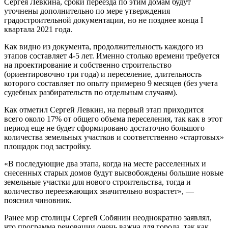
Сергея Левкина, сроки переезда по этим домам будут
уточнены дополнительно по мере утверждения
градостроительной документации, но не позднее конца I
квартала 2021 года.
Как видно из документа, продолжительность каждого из
этапов составляет 4-5 лет. Именно столько времени требуется
на проектирование и собственно строительство
(ориентировочно три года) и переселение, длительность
которого составляет по опыту примерно 9 месяцев (без учета
судебных разбирательств по отдельным случаям).
Как отметил Сергей Левкин, на первый этап приходится
всего около 17% от общего объема переселения, так как в этот
период еще не будет сформировано достаточно большого
количества земельных участков и соответственно «стартовых»
площадок под застройку.
«В последующие два этапа, когда на месте расселенных и
снесенных старых домов будут высвобождены большие новые
земельные участки для нового строительства, тогда и
количество переезжающих значительно возрастет», —
пояснил чиновник.
Ранее мэр столицы Сергей Собянин неоднократно заявлял,
что программа реновации очень важна для города, так как