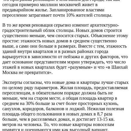
сегодня примерно миллион москвичей живет в
предаварийном жилье. Запланированное властями
переселение затрагивает почти 10% жителей столицы.
В то же время реновация серьезно изменит архитектурно-
градостроительный облик столицы. Новых домов строится
существенно меньше, чем сносится старых. Объяснение этому
простое: этажность новых домов в среднем существенно
выше, а сами они больше в размерах. Вместе с тем, этажность
зданий внутри кварталов и в разных районах города
варьируется в зависимости от пейзажа и других факторов, что
дает основание представителям мэрии утверждать, что число
этажей в новых кварталах будет «разумным» и что «в Шанхай
Москва не превратится».
Эксперты согласны, что новые дома и квартиры лучше старых
по целому ряду параметров. Жилая площадь, предоставляемая
переселенцам, в обязательном порядке должна быть не
меньше, чем на старом месте, а общая площадь квартир в
среднем на 30% больше за счет более просторных кухонь,
санузлов, коридоров, балконов и лоджий. Нежилая полезная
площадь общего пользования в новых домах в 8,7 раза
больше, чем в расселяемых домах, и достигает 13-15 кв.
метров на человека. То, что новые квартиры новоселам
нравятся и оцениваются ими как выгодный вариант,