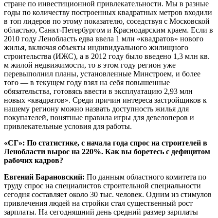
стране по инвестиционной привлекательности. Мы в разные
годы по количеству построенных квадратных метров входили
в топ лидеров по этому показателю, соседствуя с Московской
областью, Санкт-Петербургом и Краснодарским краем. Если в
2010 году Ленобласть едва ввела 1 млн «квадратов» нового
жилья, включая объекты индивидуального жилищного
строительства (ИЖС), а в 2012 году было введено 1,3 млн кв.
м жилой недвижимости, то в этом году регион уже
перевыполнил планы, установленные Минстроем, и более
того — в текущем году взял на себя повышенные
обязательства, готовясь ввести в эксплуатацию 2,93 млн
новых «квадратов». Среди причин интереса застройщиков к
нашему региону можно назвать доступность жилья для
покупателей, понятные правила игры для девелоперов и
привлекательные условия для работы.
«СГ»: По статистике, с начала года спрос на строителей в
Ленобласти вырос на 220%. Как вы боретесь с дефицитом
рабочих кадров?
Евгений Барановский:
По данным областного комитета по
труду спрос на специалистов строительной специальности
сегодня составляет около 30 тыс. человек. Одним из стимулов
привлечения людей на стройки стал существенный рост
зарплаты. На сегодняшний день средний размер зарплаты