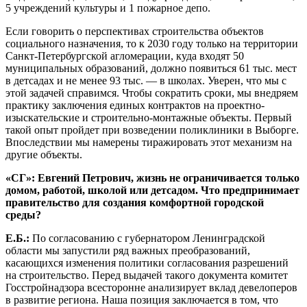
5 учреждений культуры и 1 пожарное депо.
Если говорить о перспективах строительства объектов
социального назначения, то к 2030 году только на территории
Санкт-Петербургской агломерации, куда входят 50
муниципальных образований, должно появиться 61 тыс. мест
в детсадах и не менее 93 тыс. — в школах. Уверен, что мы с
этой задачей справимся. Чтобы сократить сроки, мы внедряем
практику заключения единых контрактов на проектно-
изыскательские и строительно-монтажные объекты. Первый
такой опыт пройдет при возведении поликлиники в Выборге.
Впоследствии мы намерены тиражировать этот механизм на
другие объекты.
«СГ»: Евгений Петрович, жизнь не ограничивается только
домом, работой, школой или детсадом. Что предпринимает
правительство для создания комфортной городской
среды?
Е.Б.:
По согласованию с губернатором Ленинградской
области мы запустили ряд важных преобразований,
касающихся изменения политики согласования разрешений
на строительство. Перед выдачей такого документа комитет
Госстройнадзора всесторонне анализирует вклад девелоперов
в развитие региона. Наша позиция заключается в том, что