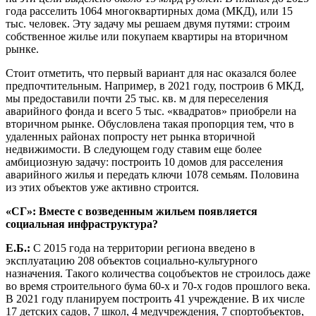
года расселить 1064 многоквартирных дома (МКД), или 15
тыс. человек. Эту задачу мы решаем двумя путями: строим
собственное жилье или покупаем квартиры на вторичном
рынке.
Стоит отметить, что первый вариант для нас оказался более
предпочтительным. Например, в 2021 году, построив 6 МКД,
мы предоставили почти 25 тыс. кв. м для переселения
аварийного фонда и всего 5 тыс. «квадратов» приобрели на
вторичном рынке. Обусловлена такая пропорция тем, что в
удаленных районах попросту нет рынка вторичной
недвижимости. В следующем году ставим еще более
амбициозную задачу: построить 10 домов для расселения
аварийного жилья и передать ключи 1078 семьям. Половина
из этих объектов уже активно строится.
«СГ»: Вместе с возведенным жильем появляется
социальная инфраструктура?
Е.Б.:
С 2015 года на территории региона введено в
эксплуатацию 208 объектов социально-культурного
назначения. Такого количества соцобъектов не строилось даже
во время строительного бума 60-х и 70-х годов прошлого века.
В 2021 году планируем построить 41 учреждение. В их числе
17 детских садов, 7 школ, 4 медучреждения, 7 спортобъектов,