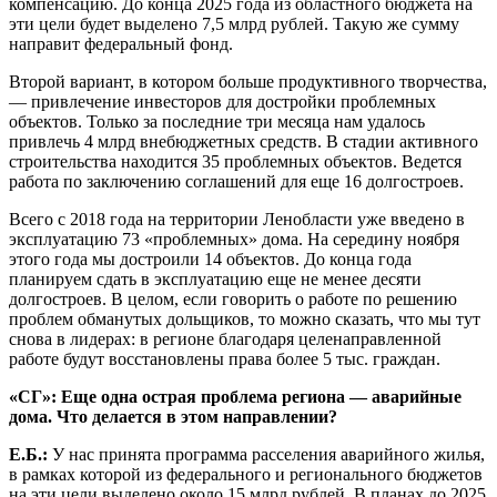
компенсацию. До конца 2025 года из областного бюджета на
эти цели будет выделено 7,5 млрд рублей. Такую же сумму
направит федеральный фонд.
Второй вариант, в котором больше продуктивного творчества,
— привлечение инвесторов для достройки проблемных
объектов. Только за последние три месяца нам удалось
привлечь 4 млрд внебюджетных средств. В стадии активного
строительства находится 35 проблемных объектов. Ведется
работа по заключению соглашений для еще 16 долгостроев.
Всего с 2018 года на территории Ленобласти уже введено в
эксплуатацию 73 «проблемных» дома. На середину ноября
этого года мы достроили 14 объектов. До конца года
планируем сдать в эксплуатацию еще не менее десяти
долгостроев. В целом, если говорить о работе по решению
проблем обманутых дольщиков, то можно сказать, что мы тут
снова в лидерах: в регионе благодаря целенаправленной
работе будут восстановлены права более 5 тыс. граждан.
«СГ»: Еще одна острая проблема региона — аварийные
дома. Что делается в этом направлении?
Е.Б.:
У нас принята программа расселения аварийного жилья,
в рамках которой из федерального и регионального бюджетов
на эти цели выделено около 15 млрд рублей. В планах до 2025