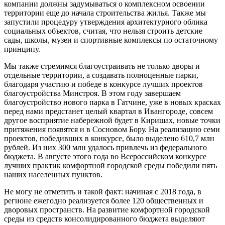
компании должны задумываться о комплексном освоении
территории еще до начала строительства жилья. Также мы
запустили процедуру утверждения архитектурного облика
социальных объектов, считая, что нельзя строить детские
сады, школы, музеи и спортивные комплексы по остаточному
принципу.
Мы также стремимся благоустраивать не только дворы и
отдельные территории, а создавать полноценные парки,
благодаря участию и победе в конкурсе лучших проектов
благоустройства Минстроя. В этом году завершаем
благоустройство нового парка в Гатчине, уже в новых красках
перед нами предстанет целый квартал в Ивангороде, совсем
другое восприятие набережной будет в Киришах, новые точки
притяжения появятся и в Сосновом Бору. На реализацию семи
проектов, победивших в конкурсе, было выделено 610,7 млн
рублей. Из них 300 млн удалось привлечь из федерального
бюджета. В августе этого года во Всероссийском конкурсе
лучших практик комфортной городской среды победили пять
наших населенных пунктов.
Не могу не отметить и такой факт: начиная с 2018 года, в
регионе ежегодно реализуется более 120 общественных и
дворовых пространств. На развитие комфортной городской
среды из средств консолидированного бюджета выделяют