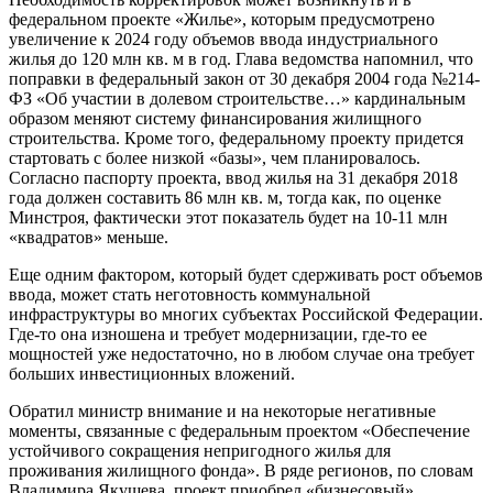
федеральном проекте «Жилье», которым предусмотрено
увеличение к 2024 году объемов ввода индустриального
жилья до 120 млн кв. м в год. Глава ведомства напомнил, что
поправки в федеральный закон от 30 декабря 2004 года №214-
ФЗ «Об участии в долевом строительстве…» кардинальным
образом меняют систему финансирования жилищного
строительства. Кроме того, федеральному проекту придется
стартовать с более низкой «базы», чем планировалось.
Согласно паспорту проекта, ввод жилья на 31 декабря 2018
года должен составить 86 млн кв. м, тогда как, по оценке
Минстроя, фактически этот показатель будет на 10-11 млн
«квадратов» меньше.
Еще одним фактором, который будет сдерживать рост объемов
ввода, может стать неготовность коммунальной
инфраструктуры во многих субъектах Российской Федерации.
Где-то она изношена и требует модернизации, где-то ее
мощностей уже недостаточно, но в любом случае она требует
больших инвестиционных вложений.
Обратил министр внимание и на некоторые негативные
моменты, связанные с федеральным проектом «Обеспечение
устойчивого сокращения непригодного жилья для
проживания жилищного фонда». В ряде регионов, по словам
Владимира Якушева, проект приобрел «бизнесовый»