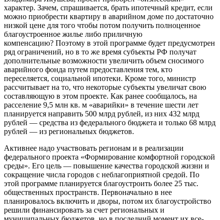
характер. Зачем, спрашивается, брать ипотечный кредит, если
можно приобрести квартиру в аварийном доме по достаточно
низкой цене для того чтобы потом получить полноценное
благоустроенное жилье либо приличную
компенсацию? Поэтому в этой программе будет предусмотрен
ряд ограничений, но в то же время субъекты РФ получат
дополнительные возможности увеличить объем сносимого
аварийного фонда путем предоставления тем, кто
переселяется, социальной ипотеки. Кроме того, министр
рассчитывает на то, что некоторые субъекты увеличат свою
составляющую в этом проекте. Как ранее сообщалось, на
расселение 9,5 млн кв. м «аварийки» в течение шести лет
планируется направить 500 млрд рублей, из них 432 млрд
рублей — средства из федерального бюджета и только 68 млрд
рублей — из региональных бюджетов.
Активнее надо участвовать регионам и в реализации
федерального проекта «Формирование комфортной городской
среды». Его цель — повышение качества городской жизни и
сокращение числа городов с неблагоприятной средой. По
этой программе планируется благоустроить более 25 тыс.
общественных пространств. Первоначально в нее
планировалось включить и дворы, потом их благоустройство
решили финансировать за счет региональных и
муниципальных бюджетов, но в последний момент их все-