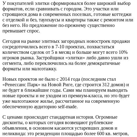
У покупателей элитки сформировался более широкий выбор
форматов, если сравнивать с городом. Это участки или
строящиеся дома в современных поселках, готовые коттеджи
с отделкой и без, таунхаусы и квартиры также с ремонтом или
без него. Но предложение по-прежнему существенно
превышает спрос.
Сегодня на рынке элитных загородных новостроек продажи
сосредоточились всего в 7-10 проектах, похвастаться
количеством сделок от 5 в месяц и больше могут всего 10%
игроков рынка. Застройщики «элитки» либо давно ушли из
сегмента, либо переключились на более демократичные
форматы или малоэтажку.
Новых проектов не было с 2014 года (последним стал
«Ренессанс Парк» на Новой Риге, где строится 312 домов) и
не будет в ближайшие годы. Сами мы планируем выводить
новые проекты и не уходим из премиум-класса, но это будет
уже малоэтажное жилье, рассчитанное на современную
обеспеченную аудиторию self-made.
С ценами происходит стандартная история. Огромные
дисконты, о которых сегодня возвещают рублевские
объявления, в основном касаются устаревших домов и
неликвида: это резиденции площадью более 600 кв. метров,