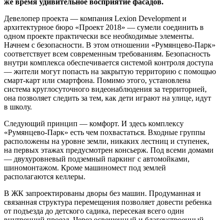
же время удивительное восприятие фасадов.
Девелопер проекта — компания Lexion Development и
архитектурное бюро «Проект 2018» — сумели соединить в
одном проекте практически все необходимые элементы.
Начнем с безопасности. В этом отношении «Румянцево-Парк»
соответствует всем современным требованиям. Безопасность
внутри комплекса обеспечивается системой контроля доступа
— жители могут попасть на закрытую территорию с помощью
смарт-карт или смартфона. Помимо этого, установлена
система круглосуточного видеонаблюдения за территорией,
она позволяет следить за тем, как дети играют на улице, идут
в школу.
Следующий принцип — комфорт. И здесь комплексу
«Румянцево-Парк» есть чем похвастаться. Входные группы
расположены на уровне земли, никаких лестниц и ступенек,
на первых этажах предусмотрен консьерж. Под всеми домами
— двухуровневый подземный паркинг с автомойками,
шиномонтажом. Кроме машиномест под землей
располагаются келлеры.
В ЖК запроектированы дворы без машин. Продуманная и
связанная структура перемещения позволяет довести ребенка
от подъезда до детского садика, пересекая всего один
внутренний проезд. Через освещенный и благоустроенный