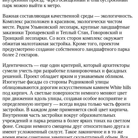
парк можно выйти к метро.
Важная составляющая качественной среды — экологичность.
Комплекс расположен в красивом, экологически чистом
месте. Рядом Ульяновский лесопарк, крупные ландшафтные
заказники Тропаревский и Теплый Стан, Говоровский и
Троицкий лесопарки. Со всех сторон комплекс окружает
обжитая малоэтажная застройка. Кроме того, проектом
предусмотрено создание собственного ландшафтного парка
более 2 гектаров.
Идентичность — еще один критерий, который архитекторы
сумели учесть при разработке планировочных и фасадных
решений. Проект обладает ярким и узнаваемым обликом.
Изогнутые фасады со стороны Родниковой улицы
облицовываются дорогим искусственным камнем White hills
под кирпич. А светлые поверхности немного меняют цвет
при движении вдоль улицы, создавая особое восприятие и
определенную интригу — всегда видна только часть фронта
застройки. В каждом доме применяется свой цвет кирпича.
Внутренняя часть застройки вокруг образовательных
учреждений и парка решена в более ярких тонах на светлом
фоне. Секции немного смещены друг относительно друга и
имеют усложненный силуэт. Такое лаконичное и в то же
время яркое сочетание завершает скульптурный объем. Все