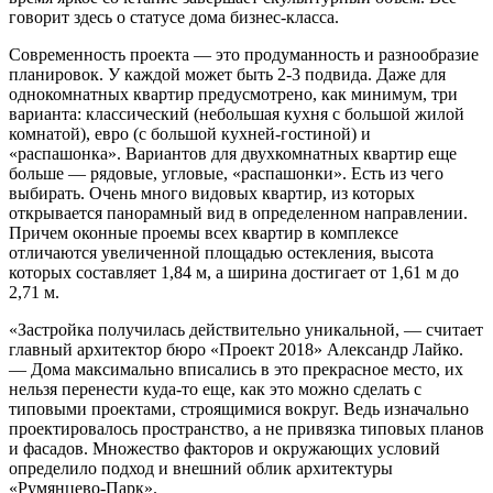
говорит здесь о статусе дома бизнес-класса.
Современность проекта — это продуманность и разнообразие
планировок. У каждой может быть 2-3 подвида. Даже для
однокомнатных квартир предусмотрено, как минимум, три
варианта: классический (небольшая кухня с большой жилой
комнатой), евро (с большой кухней-гостиной) и
«распашонка». Вариантов для двухкомнатных квартир еще
больше — рядовые, угловые, «распашонки». Есть из чего
выбирать. Очень много видовых квартир, из которых
открывается панорамный вид в определенном направлении.
Причем оконные проемы всех квартир в комплексе
отличаются увеличенной площадью остекления, высота
которых составляет 1,84 м, а ширина достигает от 1,61 м до
2,71 м.
«Застройка получилась действительно уникальной, — считает
главный архитектор бюро «Проект 2018» Александр Лайко.
— Дома максимально вписались в это прекрасное место, их
нельзя перенести куда-то еще, как это можно сделать с
типовыми проектами, строящимися вокруг. Ведь изначально
проектировалось пространство, а не привязка типовых планов
и фасадов. Множество факторов и окружающих условий
определило подход и внешний облик архитектуры
«Румянцево-Парк».