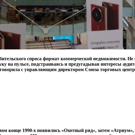
ительского спроса формат коммерческой недвижимости. Не н
у на пульсе, подстраиваясь и предугадывая интересы аудито
 поговорила с управляющим директором Союза торговых цен
мом конце 1990-х появились «Охотный ряд», затем «Атриум»