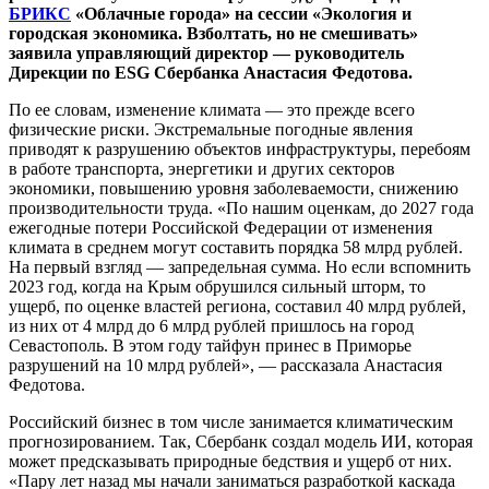
БРИКС
«Облачные города» на сессии «Экология и
городская экономика. Взболтать, но не смешивать»
заявила управляющий директор — руководитель
Дирекции по ESG Сбербанка Анастасия Федотова.
По ее словам, изменение климата — это прежде всего
физические риски. Экстремальные погодные явления
приводят к разрушению объектов инфраструктуры, перебоям
в работе транспорта, энергетики и других секторов
экономики, повышению уровня заболеваемости, снижению
производительности труда. «По нашим оценкам, до 2027 года
ежегодные потери Российской Федерации от изменения
климата в среднем могут составить порядка 58 млрд рублей.
На первый взгляд — запредельная сумма. Но если вспомнить
2023 год, когда на Крым обрушился сильный шторм, то
ущерб, по оценке властей региона, составил 40 млрд рублей,
из них от 4 млрд до 6 млрд рублей пришлось на город
Севастополь. В этом году тайфун принес в Приморье
разрушений на 10 млрд рублей», — рассказала Анастасия
Федотова.
Российский бизнес в том числе занимается климатическим
прогнозированием. Так, Сбербанк создал модель ИИ, которая
может предсказывать природные бедствия и ущерб от них.
«Пару лет назад мы начали заниматься разработкой каскада