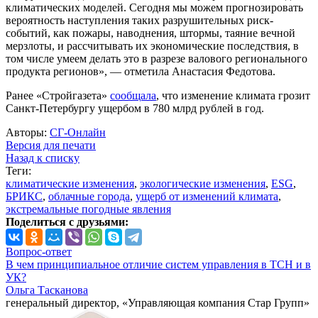
климатических моделей. Сегодня мы можем прогнозировать
вероятность наступления таких разрушительных риск-
событий, как пожары, наводнения, штормы, таяние вечной
мерзлоты, и рассчитывать их экономические последствия, в
том числе умеем делать это в разрезе валового регионального
продукта регионов», — отметила Анастасия Федотова.
Ранее «Стройгазета»
сообщала
, что изменение климата грозит
Санкт-Петербургу ущербом в 780 млрд рублей в год.
Авторы:
СГ-Онлайн
Версия для печати
Назад к списку
Теги:
климатические изменения
,
экологические изменения
,
ESG
,
БРИКС
,
облачные города
,
ущерб от изменений климата
,
экстремальные погодные явления
Поделиться с друзьями:
Вопрос-ответ
В чем принципиальное отличие систем управления в ТСН и в
УК?
Ольга Тасканова
генеральный директор, «Управляющая компания Стар Групп»