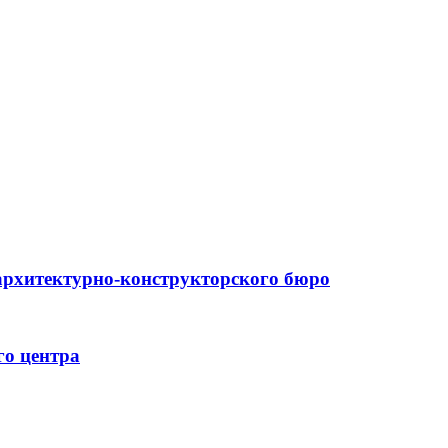
архитектурно-конструкторского бюро
го центра