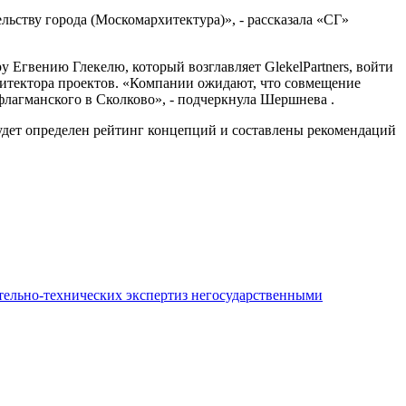
ству города (Москомархитектура)», - рассказала «СГ»
у Егвению Глекелю, который возглавляет GlekelPartners, войти
рхитектора проектов. «Компании ожидают, что совмещение
флагманского в Сколково», - подчеркнула Шершнева .
будет определен рейтинг концепций и составлены рекомендаций
ительно-технических экспертиз негосударственными