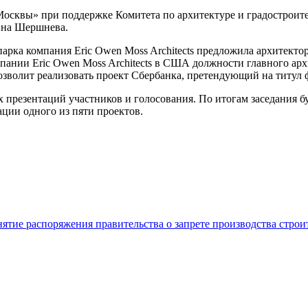
квы» при поддержке Комитета по архитектуре и градостроитель
ина Шершнева.
арка компания Eric Owen Moss Architects предложила архитектор
омпании Eric Owen Moss Architects в США должности главного а
озволит реализовать проект Сбербанка, претендующий на титул 
х презентаций участников и голосования. По итогам заседания 
ации одного из пяти проектов.
нятие распоряжения правительства о запрете производства стро