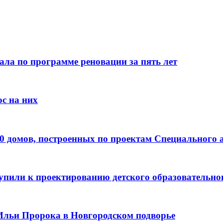
ала по программе реновации за пять лет
с на них
0 домов, построенных по проектам Специального 
пили к проектированию детского образовательно
Ильи Пророка в Новгородском подворье