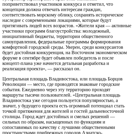
поприветствовал участников конкурса и отметил, что
концепция должна отвечать интересам граждан,
соответствовать морскому облику, сохранять историческое
наследие с современными локациями, которые будут
притягивать людей всех возрастов. «Жители края — активные
участники программ благоустройства: молодежный,
инициативный бюджеты, территории общественного
самоуправления, федеральные программы формирования
комфортной городской среды. Уверен, среди конкурсантов
будет достойная конкуренция, на Восточном экономическом
форуме в сентябре будет объявлен победитель и после
концепт-плана уже начнется детальная разработка и
реализация проекта», — рассказал он.
Центральная площадь Владивостока, или площадь Борцов
Революции — место, где проводятся знаковые городские
события. Ежедневно через эту территорию проходят
маршруты тысячи пользователей. «Центральная площадь
Владивостока уже сегодня пользуется популярностью, а
значит, у будущего проекта есть огромный потенциал стать
точкой притяжения для жителей и гостей дальневосточной
столицы. Город ждет достойных и смелых решений —
сильных по образам, насыщенных по функциям и
сопоставимых по качеству с лучшими общественными
пространствами прибрежных городов Азиатско-