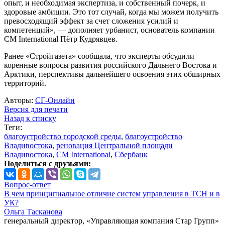
опыт, и необходимая экспертиза, и собственный почерк, и
здоровые амбиции. Это тот случай, когда мы можем получить
превосходящий эффект за счет сложения усилий и
компетенций», — дополняет урбанист, основатель компании
CM International Пётр Кудрявцев.
Ранее «Стройгазета» сообщала, что эксперты обсудили
коренные вопросы развития российского Дальнего Востока и
Арктики, перспективы дальнейшего освоения этих обширных
территорий.
Авторы:
СГ-Онлайн
Версия для печати
Назад к списку
Теги:
благоустройство городской среды
,
благоустройство
Владивостока
,
реновация Центральной площади
Владивостока
,
CM International
,
Сбербанк
Поделиться с друзьями:
Вопрос-ответ
В чем принципиальное отличие систем управления в ТСН и в
УК?
Ольга Тасканова
генеральный директор, «Управляющая компания Стар Групп»