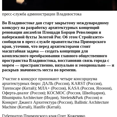
пресс-служба администрации Владивостока
Во Владивостоке дан старт закрытому международному
конкурсу на разработку архитектурных концепций
реновации ансамбля Площади Борцов Революции и
набережной бухты Золотой Рог. Об этом Стройгазете»
сообщили в пресс-службе правительства Приморского
края, уточнив, что перед архитекторами стоит
масштабная задача — создать концепции для
комплексного преобразования главного общественного
пространства Владивостока, восстановив связь города с
морем — пространственно, визуально и эмоционально — и
раскрыв значимость места во времени.
Участие в конкурсе принимают четыре консорциума
архитектурных бюро: ДАЛЬ (Россия), KARST (Россия),
Turenscape (Китай); МЛА+ (Россия), KASA (Россия, Япония),
Оферта-диалог (Россия); КОСМОС (Россия, Швейцария),
Bhumiputra Architecture (Индия), Strelets&Park (Россия) и
Конкрит Джангл Архитектура (Россия), Ballistic Architecture
Machine (Китай), HanHe (Китай).
Губернатор Приморского края Олег Кожемяко