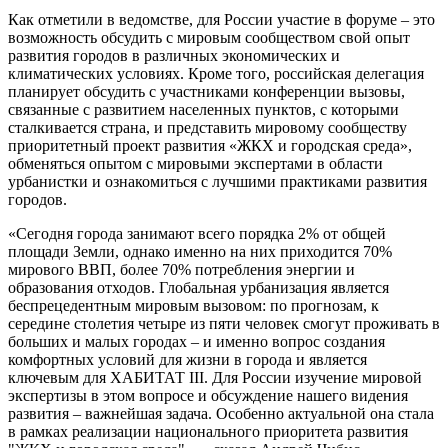
Как отметили в ведомстве, для России участие в форуме – это
возможность обсудить с мировым сообществом свой опыт
развития городов в различных экономических и
климатических условиях. Кроме того, российская делегация
планирует обсудить с участниками конференции вызовы,
связанные с развитием населенных пунктов, с которыми
сталкивается страна, и представить мировому сообществу
приоритетный проект развития «ЖКХ и городская среда»,
обменяться опытом с мировыми экспертами в области
урбанистки и ознакомиться с лучшими практиками развития
городов.
«Сегодня города занимают всего порядка 2% от общей
площади Земли, однако именно на них приходится 70%
мирового ВВП, более 70% потребления энергии и
образования отходов. Глобальная урбанизация является
беспрецедентным мировым вызовом: по прогнозам, к
середине столетия четыре из пяти человек смогут проживать в
больших и малых городах – и именно вопрос создания
комфортных условий для жизни в города и является
ключевым для ХАБИТАТ III. Для России изучение мировой
экспертизы в этом вопросе и обсуждение нашего видения
развития – важнейшая задача. Особенно актуальной она стала
в рамках реализации национального приоритета развития