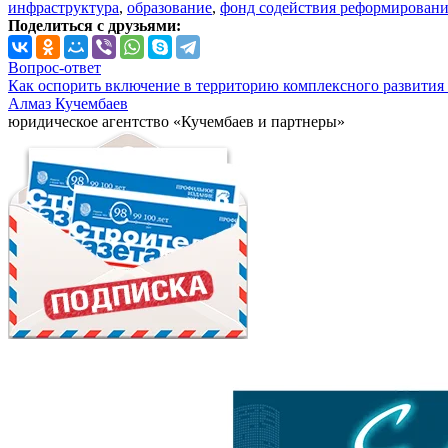
инфраструктура
,
образование
,
фонд содействия реформирован
Поделиться с друзьями:
Вопрос-ответ
Как оспорить включение в территорию комплексного развития 
Алмаз Кучембаев
юридическое агентство «Кучембаев и партнеры»