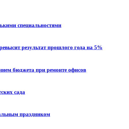
лькими специальностями
превысит результат прошлого года на 5%
ием бюджета при ремонте офисов
тских сада
нальным праздником