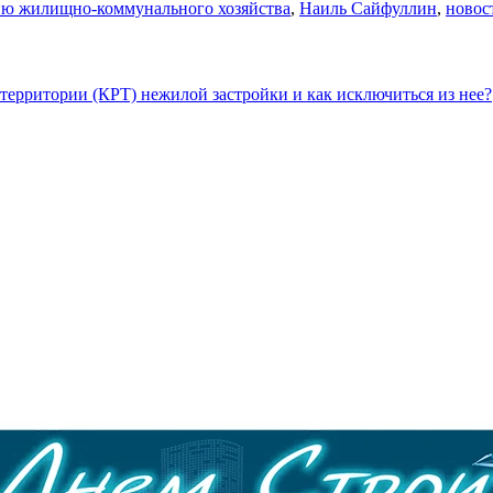
ию жилищно-коммунального хозяйства
,
Наиль Сайфуллин
,
новос
территории (КРТ) нежилой застройки и как исключиться из нее?