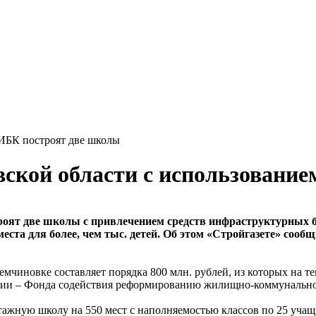
 ИБК построят две школы
ской области с использовани
троят две школы с привлечением средств инфраструктурных
еста для более, чем тыс. детей. Об этом «Стройгазете» соо
мчиновке составляет порядка 800 млн. рублей, из которых на т
ации – Фонда содействия реформированию жилищно-коммунально
этажную школу на 550 мест с наполняемостью классов по 25 учащ