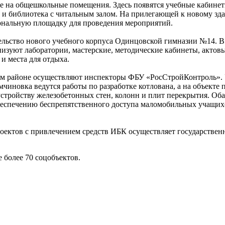
е на общешкольные помещения. Здесь появятся учебные кабинет
т и библиотека с читальным залом. На прилегающей к новому з
ональную площадку для проведения мероприятий.
льство нового учебного корпуса Одинцовской гимназии №14. В 
изуют лаборатории, мастерские, методические кабинеты, актовы
и места для отдыха.
ом районе осуществляют инспекторы ФБУ «РосСтройКонтроль». У
чиновка ведутся работы по разработке котлована, а на объекте
стройству железобетонных стен, колонн и плит перекрытия. Об
беспечению беспрепятственного доступа маломобильных учащих
оектов с привлечением средств ИБК осуществляет государстве
 более 70 соцобъектов.