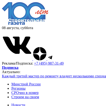
08 августа, суббота
Реклама/Подписка:
+7 (495) 987-31-49
Подписка
Актуально:
Каждый третий мастер по ремонту владеет несколькими специ
Минстрой России
Регионы
СРОчно в номер
Строим на своем
Новости