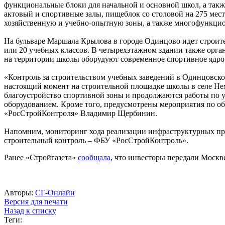
функциональные блоки для начальной и основной школ, а такж
актовый и спортивные залы, пищеблок со столовой на 275 мес
хозяйственную и учебно-опытную зоны, а также многофункци
На бульваре Маршала Крылова в городе Одинцово идет строите
или 20 учебных классов. В четырехэтажном здании также орган
на территории школы оборудуют современное спортивное ядро 
«Контроль за строительством учебных заведений в Одинцовск
настоящий момент на строительной площадке школы в селе Нем
благоустройство спортивной зоны и продолжаются работы по у
оборудованием. Кроме того, предусмотрены мероприятия по о
«РосСтройКонтроля» Владимир Щербинин.
Напомним, мониторинг хода реализации инфраструктурных пр
строительный контроль – ФБУ «РосСтройКонтроль».
Ранее «Стройгазета»
сообщала
, что инвесторы передали Москве
Авторы:
СГ-Онлайн
Версия для печати
Назад к списку
Теги: