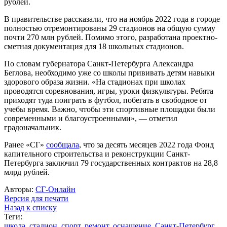
рублей.
В правительстве рассказали, что на ноябрь 2022 года в городе
полностью отремонтированы 29 стадионов на общую сумму
почти 270 млн рублей. Помимо этого, разработана проектно-
сметная документация для 18 школьных стадионов.
По словам губернатора Санкт-Петербурга Александра
Беглова, необходимо уже со школы прививать детям навыки
здорового образа жизни. «На стадионах при школах
проводятся соревнования, игры, уроки физкультуры. Ребята
приходят туда поиграть в футбол, побегать в свободное от
учебы время. Важно, чтобы эти спортивные площадки были
современными и благоустроенными», — отметил
градоначальник.
Ранее «СГ»
сообщала
, что за десять месяцев 2022 года Фонд
капительного строительства и реконструкции Санкт-
Петербурга заключил 79 государственных контрактов на 28,8
млрд рублей.
Авторы:
СГ-Онлайн
Версия для печати
Назад к списку
Теги:
школа
,
стадион
,
спорт
,
ремонт
,
оснащение
,
Санкт-Петербург
,