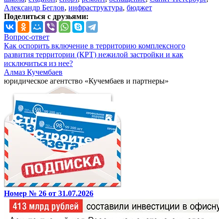
Александр Беглов
,
инфраструктура
,
бюджет
Поделиться с друзьями:
Вопрос-ответ
Как оспорить включение в территорию комплексного
развития территории (КРТ) нежилой застройки и как
исключиться из нее?
Алмаз Кучембаев
юридическое агентство «Кучембаев и партнеры»
Номер № 26 от 31.07.2026