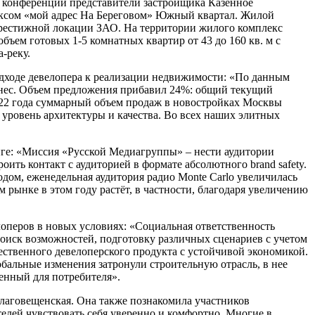
е конференции представители застройщика Казённое
ексом «мой адрес На Береговом» Южный квартал. Жилой
престижной локации ЗАО. На территории жилого комплекс
бъем готовых 1-5 комнатных квартир от 43 до 160 кв. м с
-реку.
дходе девелопера к реализации недвижимости: «По данным
изнес. Объем предложения прибавил 24%: общий текущий
2022 года суммарный объем продаж в новостройках Москвы
 уровень архитектуры и качества. Во всех наших элитных
нге: «Миссия «Русской Медиагруппы» – нести аудитории
ить контакт с аудиторией в формате абсолютного brand safety.
дом, еженедельная аудитория радио Monte Carlo увеличилась
ынке в этом году растёт, в частности, благодаря увеличению
лоперов в новых условиях: «Социальная ответственность
поиск возможностей, подготовку различных сценариев с учетом
ественного девелоперского продукта с устойчивой экономикой.
обальные изменения затронули строительную отрасль, в нее
ценный для потребителя».
лаговещенская. Она также познакомила участников
елей чувствовать себя уверенно и комфортно. Многие в