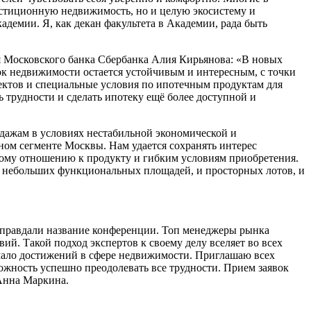
стиционную недвижимость, но и целую экосистему и
адемии. Я, как декан факультета в Академии, рада быть
я Московского банка Сбербанка Алия Кирьянова: «В новых
ок недвижимости остается устойчивым и интересным, с точки
ектов и специальные условия по ипотечным продуктам для
 трудности и сделать ипотеку ещё более доступной и
дажам в условиях нестабильной экономической и
ом сегменте Москвы. Нам удается сохранять интерес
ьному отношению к продукту и гибким условиям приобретения.
 и небольших функциональных площадей, и просторных лотов, и
оправдали название конференции. Топ менеджеры рынка
ий. Такой подход экспертов к своему делу вселяет во всех
емало достижений в сфере недвижимости. Приглашаю всех
жность успешно преодолевать все трудности. Прием заявок
Анна Маркина.