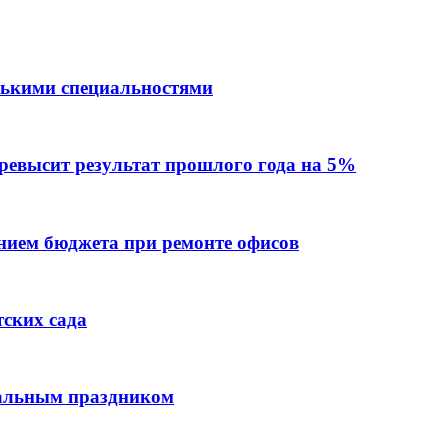
лькими специальностями
превысит результат прошлого года на 5%
ием бюджета при ремонте офисов
тских сада
нальным праздником