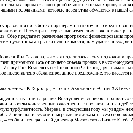
онтальных городах» люди приобретают не только хорошую инве
учшими подрядчиками, которые перед этим обучаются в нашей ак
 управления по работе с партнёрами и ипотечного кредитовани
вижимости. Несмотря на серьезные изменения в экономике, рын
ль. Сбер предлагает различные программы финансирования про
угими участниками рынка недвижимости, нам удастся преодолеть
pment Яна Тачалова, которая поделилась своим подходом к про
ment приходится 16% от общего объема продаж в высокобюджетн
в Victory Park Residences и «Поклонной 9» благодаря внимател
пор представлено сбалансированное предложение, это касается
вых членов: «KFS-group», «Группа Аквилон» и «Сити-XXI век».
суждение ситуации на рынке. Выступления спикеров полностью 
тавили гостям конференции качественные прогнозы и план действ
вутую турбулентность. Уверена, в следующем году мы увидим н
бы 7 июня на церемонии награждения доказать всем свою возмо
», – сообщил генеральный директор Московского Бизнес Клуба 