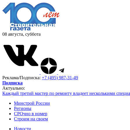
08 августа, суббота
Реклама/Подписка:
+7 (495) 987-31-49
Подписка
Актуально:
Каждый третий мастер по ремонту владеет несколькими специ
Минстрой России
Регионы
СРОчно в номер
Строим на своем
Новости