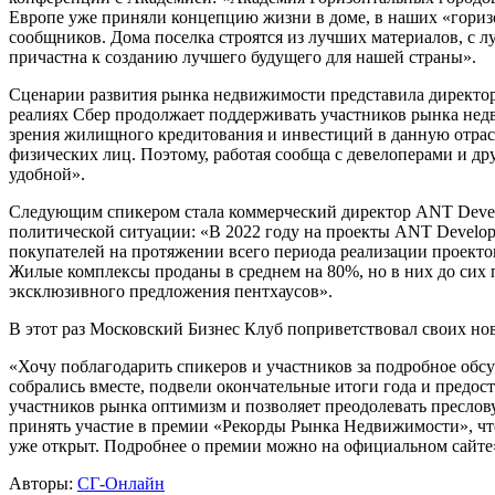
Европе уже приняли концепцию жизни в доме, в наших «гориз
сообщников. Дома поселка строятся из лучших материалов, с л
причастна к созданию лучшего будущего для нашей страны».
Сценарии развития рынка недвижимости представила директор
реалиях Сбер продолжает поддерживать участников рынка нед
зрения жилищного кредитования и инвестиций в данную отрас
физических лиц. Поэтому, работая сообща с девелоперами и др
удобной».
Следующим спикером стала коммерческий директор ANT Develo
политической ситуации: «В 2022 году на проекты ANT Develop
покупателей на протяжении всего периода реализации проекто
Жилые комплексы проданы в среднем на 80%, но в них до сих 
эксклюзивного предложения пентхаусов».
В этот раз Московский Бизнес Клуб поприветствовал своих но
«Хочу поблагодарить спикеров и участников за подробное об
собрались вместе, подвели окончательные итоги года и предос
участников рынка оптимизм и позволяет преодолевать пресло
принять участие в премии «Рекорды Рынка Недвижимости», что
уже открыт. Подробнее о премии можно на официальном сайте
Авторы:
СГ-Онлайн