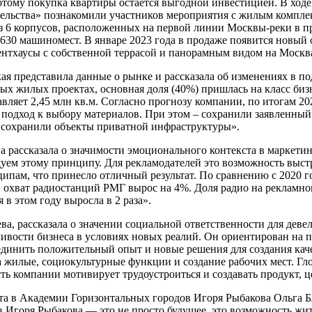
отому покупка квартиры остается выгодной инвестицией. В ход
тельства» познакомили участников мероприятия с жилым компл
з 6 корпусов, расположенных на первой линии Москвы-реки в 
630 машиномест. В январе 2023 года в продаже появится новый о
ентхаусы с собственной террасой и панорамным видом на Москва
 представила данные о рынке и рассказала об изменениях в по
овых жилых проектах, основная доля (40%) пришлась на класс б
авляет 2,45 млн кв.м. Согласно прогнозу компании, по итогам 
 подход к выбору материалов. При этом – сохранили заявленный
ы сохранили объекты приватной инфраструктуры».
 рассказала о значимости эмоционального контекста в маркети
уем этому принципу. Для рекламодателей это возможность выстро
пам, что принесло отличный результат. По сравнению с 2020 го
ват радиостанций РМГ вырос на 4%. Доля радио на рекламном р
в этом году выросла в 2 раза».
ва, рассказала о значении социальной ответственности для деве
ивости бизнеса в условиях новых реалий. Он ориентирован на 
единить положительный опыт и новые решения для создания кач
а жилые, социокультурные функции и создание рабочих мест. Гл
ть компании мотивирует трудоустроиться и создавать продукт, 
та в Академии Горизонтальных городов Игоря Рыбакова Ольга Б
Игоря Рыбакова — это не просто будущее, это возможность жит