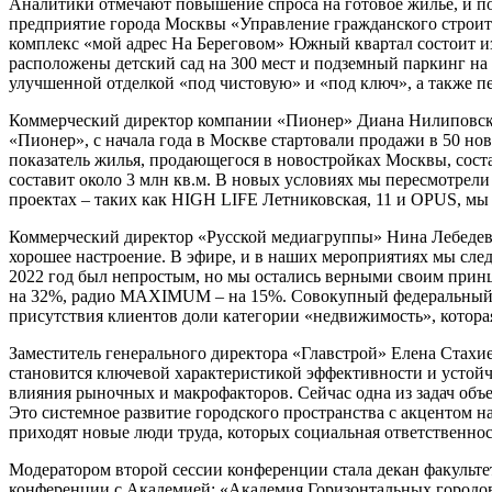
Аналитики отмечают повышение спроса на готовое жилье, и п
предприятие города Москвы «Управление гражданского строи
комплекс «мой адрес На Береговом» Южный квартал состоит и
расположены детский сад на 300 мест и подземный паркинг на 
улучшенной отделкой «под чистовую» и «под ключ», а также п
Коммерческий директор компании «Пионер» Диана Нилиповская
«Пионер», с начала года в Москве стартовали продажи в 50 н
показатель жилья, продающегося в новостройках Москвы, сост
составит около 3 млн кв.м. В новых условиях мы пересмотрели
проектах – таких как HIGH LIFE Летниковская, 11 и OPUS, м
Коммерческий директор «Русской медиагруппы» Нина Лебедева
хорошее настроение. В эфире, и в наших мероприятиях мы след
2022 год был непростым, но мы остались верными своим принци
на 32%, радио MAXIMUM – на 15%. Совокупный федеральный ох
присутствия клиентов доли категории «недвижимость», которая 
Заместитель генерального директора «Главстрой» Елена Стахие
становится ключевой характеристикой эффективности и устойч
влияния рыночных и макрофакторов. Сейчас одна из задач объ
Это системное развитие городского пространства с акцентом н
приходят новые люди труда, которых социальная ответственнос
Модератором второй сессии конференции стала декан факульте
конференции с Академией: «Академия Горизонтальных городов 