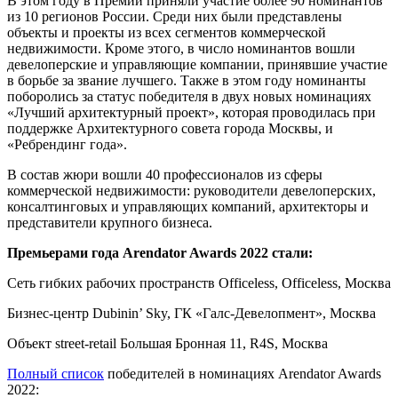
В этом году в Премии приняли участие более 90 номинантов
из 10 регионов России. Среди них были представлены
объекты и проекты из всех сегментов коммерческой
недвижимости. Кроме этого, в число номинантов вошли
девелоперские и управляющие компании, принявшие участие
в борьбе за звание лучшего. Также в этом году номинанты
поборолись за статус победителя в двух новых номинациях
«Лучший архитектурный проект», которая проводилась при
поддержке Архитектурного совета города Москвы, и
«Ребрендинг года».
В состав жюри вошли 40 профессионалов из сферы
коммерческой недвижимости: руководители девелоперских,
консалтинговых и управляющих компаний, архитекторы и
представители крупного бизнеса.
Премьерами года Arendator Awards 2022 стали:
Сеть гибких рабочих пространств Officeless, Officeless, Москва
Бизнес-центр Dubinin’ Sky, ГК «Галс-Девелопмент», Москва
Объект street-retail Большая Бронная 11, R4S, Москва
Полный с
писок
победителей в номинациях Arendator Awards
2022: