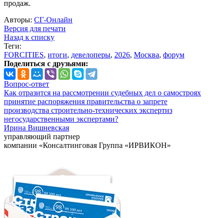
продаж.
Авторы:
СГ-Онлайн
Версия для печати
Назад к списку
Теги:
FORCITIES
,
итоги
,
девелоперы
,
2026
,
Москва
,
форум
Поделиться с друзьями:
Вопрос-ответ
Как отразится на рассмотрении судебных дел о самостроях
принятие распоряжения правительства о запрете
производства строительно-технических экспертиз
негосударственными экспертами?
Ирина Вишневская
управляющий партнер
компании «Консалтинговая Группа «ИРВИКОН»