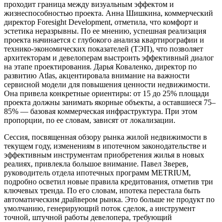
проходит граница между визуальным эффектом и
жизнеспособностью проекта. Анна Шишкина, коммерческий
директор Foresight Development, отметила, что комфорт и
эстетика неразрывны. По ее мнению, успешная реализация
проекта начинается с глубокого анализа квартирографии и
технико-экономических показателей (ТЭП), что позволяет
архитекторам и девелоперам выстроить эффективный диалог
на этапе проектирования. Дарья Коваленко, директор по
развитию Atlas, акцентировала внимание на важности
сервисной модели для повышения ценности недвижимости.
Она привела конкретные ориентиры: от 15 до 25% площади
проекта должны занимать якорные объекты, а оставшиеся 75–
85% — базовая коммерческая инфраструктура. При этом
пропорции, по ее словам, зависят от локализации.
Сессия, посвященная обзору рынка жилой недвижимости в
текущем году, изменениям в ипотечном законодательстве и
эффективным инструментам приобретения жилья в новых
реалиях, привлекла большое внимание. Павел Зверев,
руководитель отдела ипотечных программ METRIUM,
подробно осветил новые правила кредитования, отметив три
ключевых тренда. По его словам, ипотека перестала быть
автоматическим драйвером рынка. Это больше не продукт по
умолчанию, генерирующий поток сделок, а инструмент
точной, штучной работы девелопера, требующий