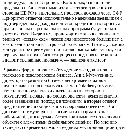
индивидуальной настройки. «Во-вторых, банки стали
предельно избирательными из-за жесткого давления со
стороны ЦБ РФ и тщательных проверок доходов через СФР.
Приоритет отдается исключительно надежным заемщикам с
подтвержденным доходом и чистой кредитной историей, а
правила игры на рынке льготных программ будут только
ужесточаться. В-третьих, происходит тотальное очищение
рынка от «серых» схем: лазеек для инвесторов больше нет, а
комплаенс становится строго обязательным. В этих условиях
конкурентное преимущество и долю рынка заберет тот, кто
первым адаптирует бизнес-процессы под новые реалии и
внедрит сценарные продажи», — заключил эксперт.
В рамках форума прошло обсуждение трендов и новых
подходов в девелоперском бизнесе. Анна Мурмуридис,
директор по развитию бизнеса департамента жилой
недвижимости и девелопмента земли Nikoliers, отметила
изменение поведенческих паттернов инвесторов и
покупателей: первые, по словам эксперта, демонстрируют
более взвешенный подход к вложениям, а вторые отдают
предпочтение ликвидным и комфортным объектам. Эта
динамика стимулирует развитие таких форматов, как
build‑to‑rent, умные дома с бесконтактными технологиями и
объекты с элементами биофильного дизайна. По мнению
эксперта, современная жилая недвижимость эволюционирует