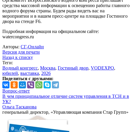
Оргкомитет Всероссийского водного конгресса приглашает
средства массовой информации к освещению работы главного
водного форума страны. Будем рады видеть вас на
мероприятии и в нашем пресс-центре на площадке Гостиного
двора на стенде F6.
Подробная информация на официальном сайте:
watercongress.ru
Авторы:
СГ-Онлайн
Версия для печати
Назад к списку
Теги:
Водный конгресс
,
Москва
,
Гостиный двор
,
VODEXPO
,
юбилей
,
выставка
,
2026
Поделиться с друзьями:
Вопрос-ответ
В чем принципиальное отличие систем управления в ТСН и в
УК?
Ольга Тасканова
генеральный директор, «Управляющая компания Стар Групп»