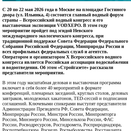
С 20 по 22 мая 2026 года в Москве на площадке Гостиного
двора (ул. Ильинка, 4) состоится главный водный форум
страны – Всероссийский водный конгресс и его
выставочная экспозиция VODXEPO. В этом году
мероприятие пройдет под эгидой Невского
международного экологического конгресса, при
традиционной поддержке Совета Федерации Федерального
Собрания Российской Федерации, Минприроды России и
всех профильных федеральных служб и агентств.
Оператором и организатором X Всероссийского водного
конгресса является Российская ассоциация водоснабжения
и водоотведения. Об этом «Стройгазете» рассказали
представители мероприятия.
В этом году масштабная деловая и выставочная программа
включает в себя более 40 мероприятий в формате
конференций, пленарных заседаний, круглых столов, деловых
завтраков, молодежных хакатонов, TED-сессий и подписания
соглашений. Ключевыми спикерами выступят представители
Администрации Президента РФ, Совета Федерации,
Минприроды России, Минстроя России, Минпромторга
России, Минэнерго России, Минсельхоза России, ФАС
России, Росводресурсов, Росгидромета, Росприроднадзора,
Роспотребнадзора, Роснедр, Росрыболовства, Росстандарта.