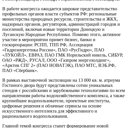
В работе конгресса ожидается широкое представительство
профильных органов власти субъектов РФ: региональные
министерства природных ресурсов, строительства и ЖКХ,
надзорных органов, регуляторов, администраций городов и
поселений, включая новые территории Донецкую и
Луганскую Народные Республики. Помимо этого, активное
участие в мероприятии примет бизнес, банки и
госкорпорации: РСПП, ТПП РФ, Ассоциация
«Гидроэнергетика России», ПАО «РусГидро», ПАО
«ЛУКОЙЛ», ЕВРАЗ, ПАО ГМК Норильский никель, СИБУР,
ОАО «РЖД», РУСАЛ, ООО «Газпром энергохолдинг»,
«Арктик СПГ 2» (ПАО НОВАТЭК), ПАО МТС, ВЭБ.РФ,
ПАО «Сбербанк».
В рамках выставочной экспозиции на 13 000 кв. м. атриума
Гостиного двора будут представлены сотни уникальных
стендов с российскими и зарубежными технологиями по всем
направлениям работы водохозяйственного комплекса, а также
крупнейшие водопользователи, проектные институты,
цифровые решения и облачные сервисы на основе
искусственного интеллекта для эффективного и
рационального водопользования.
Главной темой конгресса станет формирование новой