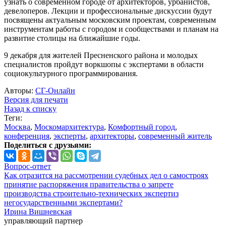
узнать о современном городе от архитекторов, урбанистов,
девелоперов. Лекции и профессиональные дискуссии будут
посвящены актуальным московским проектам, современным
инструментам работы с городом и сообществами и планам на
развитие столицы на ближайшие годы.
9 декабря для жителей Пресненского района и молодых
специалистов пройдут воркшопы с экспертами в области
социокультурного программирования.
Авторы:
СГ-Онлайн
Версия для печати
Назад к списку
Теги:
Москва
,
Москомархитектура
,
Комфортный город
,
конференция
,
эксперты
,
архитекторы
,
современный житель
Поделиться с друзьями:
Вопрос-ответ
Как отразится на рассмотрении судебных дел о самостроях
принятие распоряжения правительства о запрете
производства строительно-технических экспертиз
негосударственными экспертами?
Ирина Вишневская
управляющий партнер