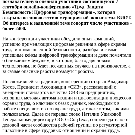
познавательную оценили участники состоявшуюся 7
сентября онлайн-конференцию «Труд. Защита.
Безопасность! Цифровая трансформация», которая
открыла осеннюю сессию мероприятий экосистемы БИОТ.
Об интересе к заявленной теме говорит число участников -
более 2400.
На конференции участники обсудили опыт компаний,
успешно применяющих цифровые решения в сфере охраны
труда и промышленной безопасности, разобрали самые
успешные кейсы цифровой трансформации и даже помечтали
о ближайшем будущем, в котором, благодаря новым
технологиям, не будет несчастных случаев на производстве, а
за самые опасные работы возьмутся роботы.
По сложившейся традиции, конференцию открыл Владимир
Котов, Президент Ассоциации «СИЗ», рассказавший о
внедрении стандартов качества СИЗ на предприятиях,
основных методах автоматизации и цифровизации процессов
охраны труда, о ключевых базах данных, необходимых в
работе специалистов по охране труда, а также о том, как ими
пользоваться. Далее он передал слово Наталии Ушаковой,
Генеральному директору ООО «СоцТех», сопредседателю от
деловой части сообщества рабочей группы по регуляторной
гильотине в сфере трудовых отношений и охраны труда.