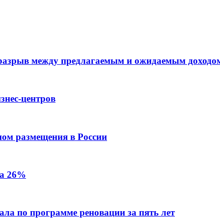
 разрыв между предлагаемым и ожидаемым доходо
знес-центров
пом размещения в России
на 26%
ала по программе реновации за пять лет