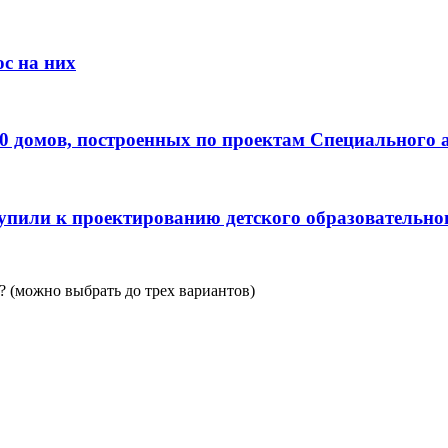
с на них
0 домов, построенных по проектам Специального 
пили к проектированию детского образовательно
 (можно выбрать до трех вариантов)