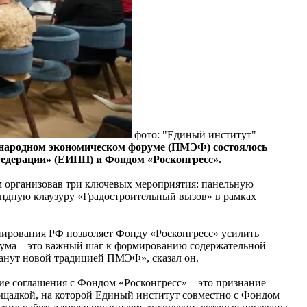
фото: "Единый институт"
народном экономическом форуме (ПМЭФ) состоялось
едерации» (ЕИПП) и Фондом «Росконгресс».
м организовав три ключевых мероприятия: панельную
андную клаузуру «Градостроительный вызов» в рамках
нирования РФ позволяет Фонду «Росконгресс» усилить
рума – это важный шаг к формированию содержательной
танут новой традицией ПМЭФ», сказал он.
ие соглашения с Фондом «Росконгресс» – это признание
ощадкой, на которой Единый институт совместно с Фондом