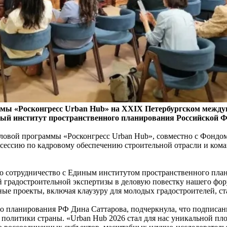
мы «Росконгресс Urban Hub» на XXIX Петербургском между
ый институт пространственного планирования Российской Ф
ловой программы «Росконгресс Urban Hub», совместно с Фондо
 сессию по кадровому обеспечению строительной отрасли и ком
то сотрудничество с Единым институтом пространственного пла
 градостроительной экспертизы в деловую повестку нашего фо
ные проекты, включая клаузуру для молодых градостроителей, с
о планирования РФ Дина Саттарова, подчеркнула, что подписан
политики страны. «Urban Hub 2026 стал для нас уникальной пл