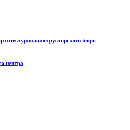
архитектурно-конструкторского бюро
го центра