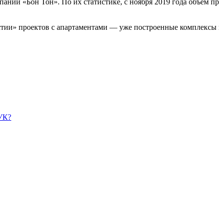
ании «Бон Тон». По их статистике, с ноября 2019 года объем 
тии» проектов с апартаментами — уже построенные комплексы
УК?