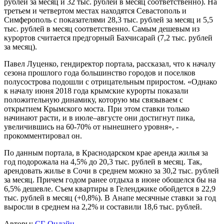
рублей за месяц и 32 тыс. рублей в месяц соответственно). На
третьем и четвертом местах находятся Севастополь и
Симферополь с показателями 28,3 тыс. рублей за месяц и 5,5
тыс. рублей в месяц соответственно. Самым дешевым из
курортов считается предгорный Бахчисарай (7,2 тыс. рублей
за месяц).
Павел Луценко, гендиректор портала, рассказал, что к началу
сезона прошлого года большинство городов и поселков
полусострова подошли с отрицательным приростом. «Однако
к началу июня 2018 года крымские курорты показали
положительную динамику, которую мы связываем с
открытием Крымского моста. При этом ставки только
начинают расти, и в июле–августе они достигнут пика,
увеличившись на 60-70% от нынешнего уровня», -
прокомментировал он.
По данным портала, в Краснодарском крае аренда жилья за
год подорожала на 4,5% до 20,3 тыс. рублей в месяц. Так,
арендовать жилье в Сочи в среднем можно за 30,2 тыс. рублей
за месяц. Причем годом ранее отдыха в июне обошелся бы на
6,5% дешевле. Съем квартиры в Геленджике обойдется в 22,9
тыс. рублей в месяц (+0,8%). В Анапе месячные ставки за год
выросли в среднем на 2,2% и составили 18,6 тыс. рублей.
Авторы:
СГ-Онлайн