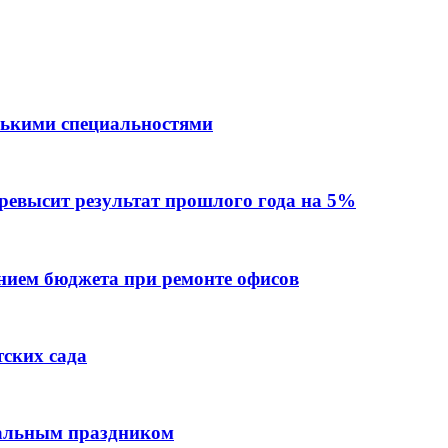
лькими специальностями
превысит результат прошлого года на 5%
ием бюджета при ремонте офисов
тских сада
нальным праздником