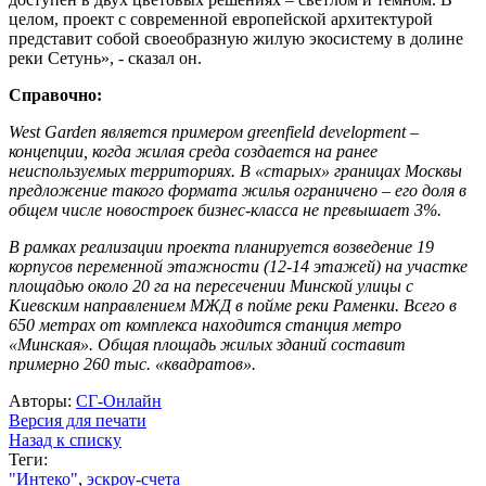
целом, проект с современной европейской архитектурой
представит собой своеобразную жилую экосистему в долине
реки Сетунь», - сказал он.
Справочно:
West Garden является примером greenfield development –
концепции, когда жилая среда создается на ранее
неиспользуемых территориях. В «старых» границах Москвы
предложение такого формата жилья ограничено – его доля в
общем числе новостроек бизнес-класса не превышает 3%.
В рамках реализации проекта планируется возведение 19
корпусов переменной этажности (12-14 этажей) на участке
площадью около 20 га на пересечении Минской улицы с
Киевским направлением МЖД в пойме реки Раменки. Всего в
650 метрах от комплекса находится станция метро
«Минская». Общая площадь жилых зданий составит
примерно 260 тыс. «квадратов».
Авторы:
СГ-Онлайн
Версия для печати
Назад к списку
Теги:
"Интеко"
,
эскроу-счета