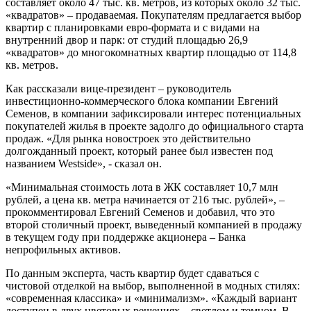
составляет около 47 тыс. кв. метров, из которых около 32 тыс.
«квадратов» – продаваемая. Покупателям предлагается выбор
квартир с планировками евро-формата и с видами на
внутренний двор и парк: от студий площадью 26,9
«квадратов» до многокомнатных квартир площадью от 114,8
кв. метров.
Как рассказали вице-президент – руководитель
инвестиционно-коммерческого блока компании Евгений
Семенов, в компании зафиксировали интерес потенциальных
покупателей жилья в проекте задолго до официального старта
продаж. «Для рынка новостроек это действительно
долгожданный проект, который ранее был известен под
названием Westside», - сказал он.
«Минимальная стоимость лота в ЖК составляет 10,7 млн
рублей, а цена кв. метра начинается от 216 тыс. рублей», –
прокомментировал Евгений Семенов и добавил, что это
второй столичный проект, выведенный компанией в продажу
в текущем году при поддержке акционера – Банка
непрофильных активов.
По данным эксперта, часть квартир будет сдаваться с
чистовой отделкой на выбор, выполненной в модных стилях:
«современная классика» и «минимализм». «Каждый вариант
доступен в двух цветовых решениях – светлом и темном. В