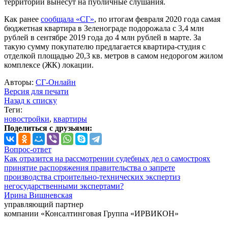
территории вынесут на публичные слушания.
Как ранее
сообщала «СГ»
, по итогам февраля 2020 года самая
бюджетная квартира в Зеленограде подорожала с 3,4 млн
рублей в сентябре 2019 года до 4 млн рублей в марте. За
такую сумму покупателю предлагается квартира-студия с
отделкой площадью 20,3 кв. метров в самом недорогом жилом
комплексе (ЖК) локации.
Авторы:
СГ-Онлайн
Версия для печати
Назад к списку
Теги:
новостройки
,
квартиры
Поделиться с друзьями:
Вопрос-ответ
Как отразится на рассмотрении судебных дел о самостроях
принятие распоряжения правительства о запрете
производства строительно-технических экспертиз
негосударственными экспертами?
Ирина Вишневская
управляющий партнер
компании «Консалтинговая Группа «ИРВИКОН»