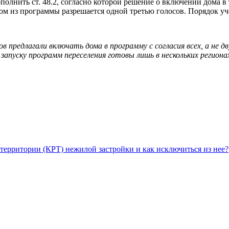
полнить ст. 48.2, согласно которой решение о включении дома 
ом из программы разрешается одной третью голосов. Порядок уч
в предлагали включать дома в программу с согласия всех, а не 
запуску программ переселения готовы лишь в нескольких регион
территории (КРТ) нежилой застройки и как исключиться из нее?