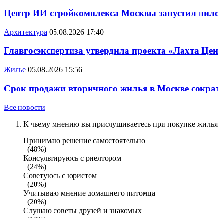
Центр ИИ стройкомплекса Москвы запустил пило
Архитектура
05.08.2026 17:40
Главгосэкспертиза утвердила проекта «Лахта Цен
Жилье
05.08.2026 15:56
Срок продажи вторичного жилья в Москве сократ
Все новости
К чьему мнению вы прислушиваетесь при покупке жилья?
Принимаю решение самостоятельно
(48%)
Консультируюсь с риелтором
(24%)
Советуюсь с юристом
(20%)
Учитываю мнение домашнего питомца
(20%)
Слушаю советы друзей и знакомых