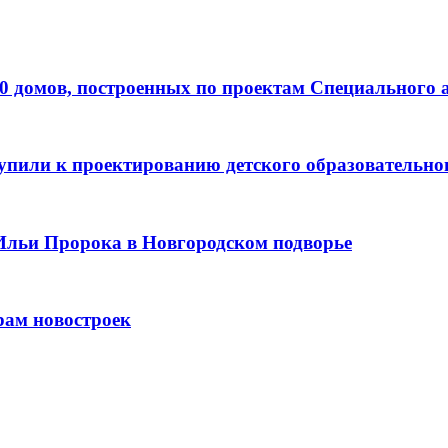
0 домов, построенных по проектам Специального 
пили к проектированию детского образовательно
Ильи Пророка в Новгородском подворье
рам новостроек