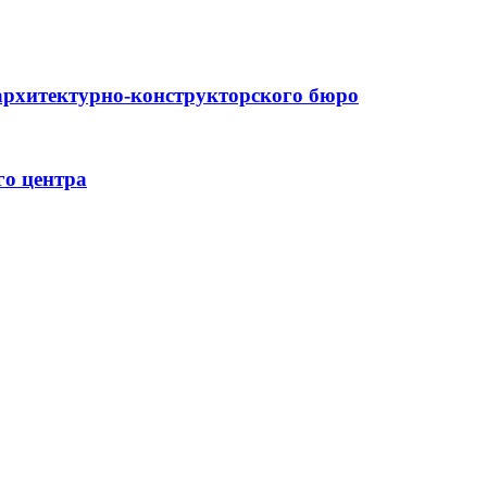
архитектурно-конструкторского бюро
го центра