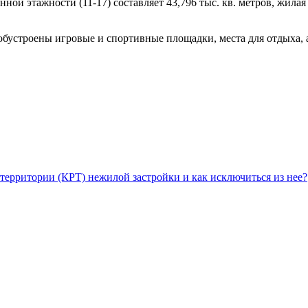
ой этажности (11-17) составляет 43,796 тыс. кв. метров, жилая
обустроены игровые и спортивные площадки, места для отдыха, 
территории (КРТ) нежилой застройки и как исключиться из нее?