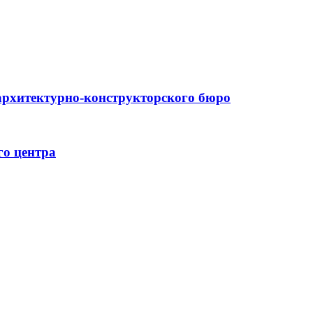
архитектурно-конструкторского бюро
го центра