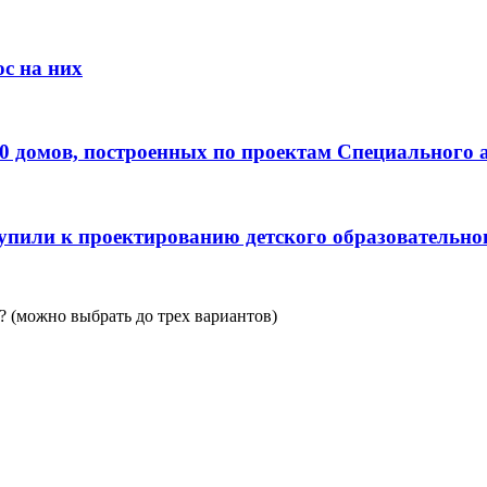
с на них
0 домов, построенных по проектам Специального 
пили к проектированию детского образовательно
 (можно выбрать до трех вариантов)