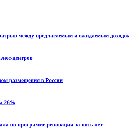
 разрыв между предлагаемым и ожидаемым доходо
знес-центров
пом размещения в России
на 26%
ала по программе реновации за пять лет