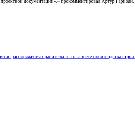
и проектной документации»,– прокомментировал Артур Гарибян.
нятие распоряжения правительства о запрете производства стро