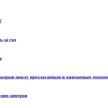
Т
ь за год
е
 разрыв между предлагаемым и ожидаемым доходо
знес-центров